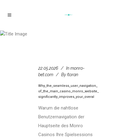
monro-bet.com
22.05.2026
In
monro-
bet.com
By
floran
Why_the_seamless_user_navigation_
of_the_main_casino_monro_website_
significantly_improves_your_overal
Warum die nahtlose
Benutzernavigation der
Hauptseite des Monro
Casinos Ihre Spielsessions