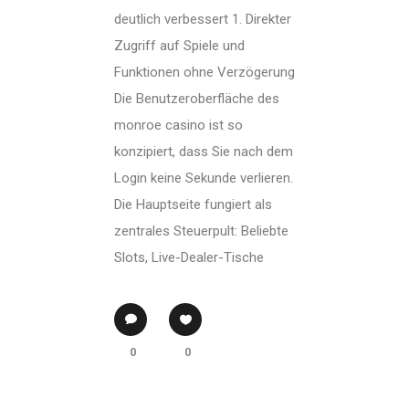
deutlich verbessert 1. Direkter
Zugriff auf Spiele und
Funktionen ohne Verzögerung
Die Benutzeroberfläche des
monroe casino ist so
konzipiert, dass Sie nach dem
Login keine Sekunde verlieren.
Die Hauptseite fungiert als
zentrales Steuerpult: Beliebte
Slots, Live-Dealer-Tische
0
0