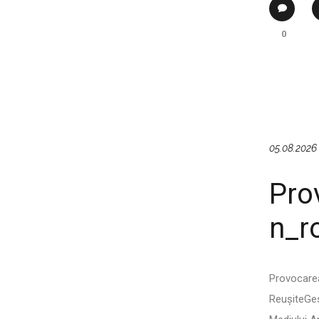
0
05.08.2026
Pro
n_r
Provocarea
ReușiteGes