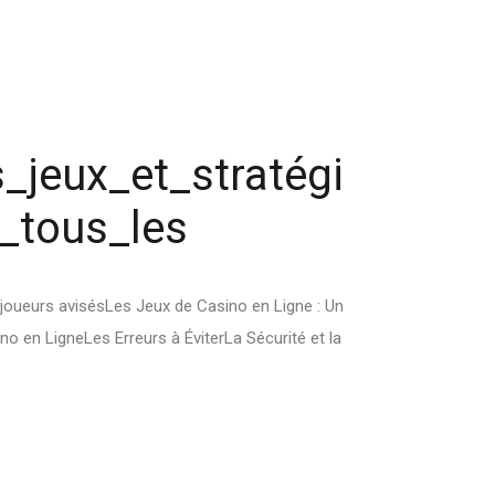
_jeux_et_stratégi
_tous_les
s joueurs avisésLes Jeux de Casino en Ligne : Un
o en LigneLes Erreurs à ÉviterLa Sécurité et la