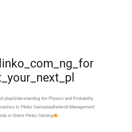
linko_com_ng_for
t_your_next_pl
t playUnderstanding the Physics and Probability
roaches to Plinko GameplayBankroll Management
ends in Online Plinko Gaming