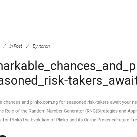
In
Post
By
floran
arkable_chances_and_p
asoned_risk-takers_awai
 chances and plinko.com.ng for seasoned risk-takers await your nex
The Role of the Random Number Generator (RNG)Strategies and App
 for PlinkoThe Evolution of Plinko and its Online PresenceFuture Tr