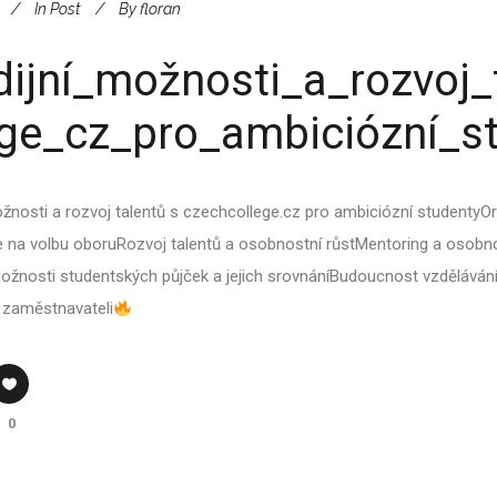
In
Post
By
floran
dijní_možnosti_a_rozvoj
ege_cz_pro_ambiciózní_s
ožnosti a rozvoj talentů s czechcollege.cz pro ambiciózní studentyOr
ce na volbu oboruRozvoj talentů a osobnostní růstMentoring a osobn
ožnosti studentských půjček a jejich srovnáníBudoucnost vzdělávání 
 zaměstnavateli
0