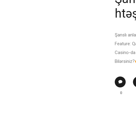
htə
Şanslı anl
Feature: Q
Casino-da 
Bilərsiniz?
0