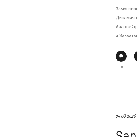
Заманчив
Динамичн
АзартаСтр
и Захват
0
05.08.2026
Şan