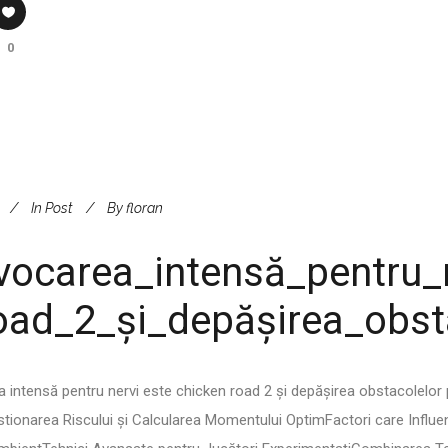
0
In
Post
By
floran
vocarea_intensă_pentru_
oad_2_și_depășirea_obst
 intensă pentru nervi este chicken road 2 și depășirea obstacolelor 
tionarea Riscului și Calcularea Momentului OptimFactori care Influ