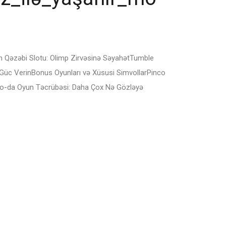
in Qəzəbi Slotu: Olimp Zirvəsinə SəyahətTumble
a Güc VerinBonus Oyunları və Xüsusi SimvollarPinco
ino-da Oyun Təcrübəsi: Daha Çox Nə Gözləyə