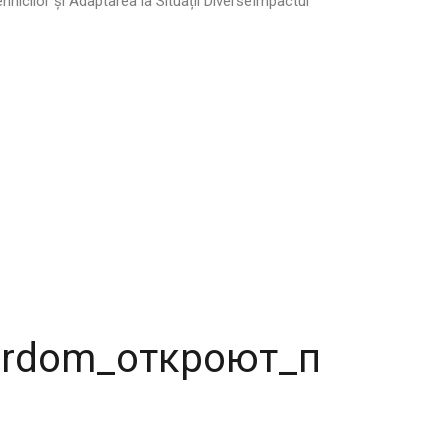
icilor și Adaptarea la Situații DiverseImpactul
erdom_откроют_п