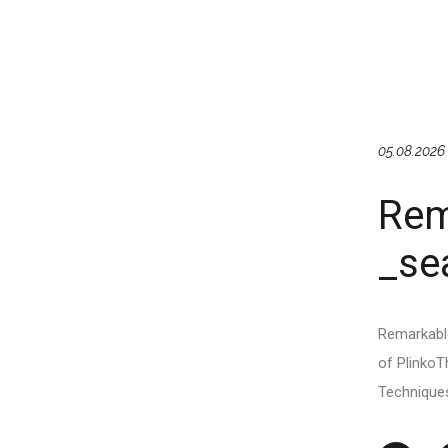
05.08.2026
Rem
_se
Remarkable
of Plinko
Techniques