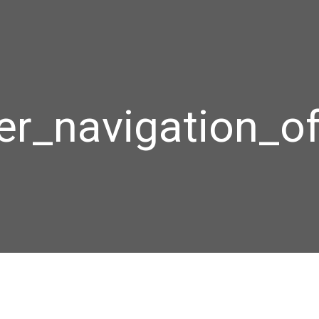
r_navigation_of