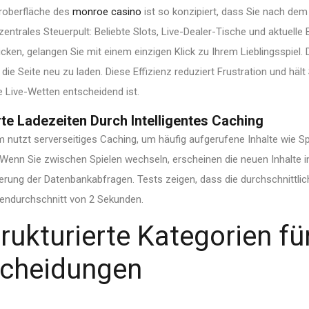
roberfläche des
monroe casino
ist so konzipiert, dass Sie nach dem
 zentrales Steuerpult: Beliebte Slots, Live-Dealer-Tische und aktuelle
cken, gelangen Sie mit einem einzigen Klick zu Ihrem Lieblingsspiel. D
die Seite neu zu laden. Diese Effizienz reduziert Frustration und hält
e Live-Wetten entscheidend ist.
te Ladezeiten Durch Intelligentes Caching
rm nutzt serverseitiges Caching, um häufig aufgerufene Inhalte wie
Wenn Sie zwischen Spielen wechseln, erscheinen die neuen Inhalte in 
erung der Datenbankabfragen. Tests zeigen, dass die durchschnittlich
ndurchschnitt von 2 Sekunden.
trukturierte Kategorien f
scheidungen