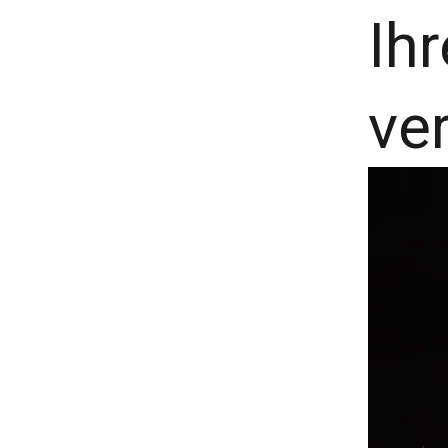
Ih
ve