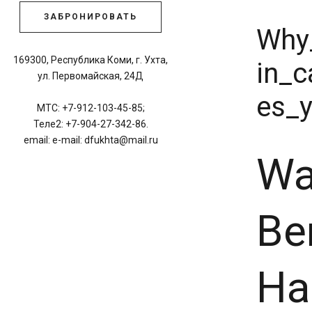
ЗАБРОНИРОВАТЬ
Why
169300, Республика Коми, г. Ухта,
in_c
ул. Первомайская, 24Д
es_y
МТС: +7-912-103-45-85;
Теле2: +7-904-27-342-86.
email: e-mail: dfukhta@mail.ru
Wa
Be
Ha