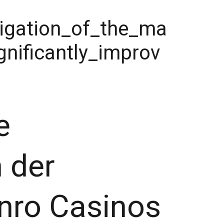
igation_of_the_ma
nificantly_improv
e
 der
nro Casinos