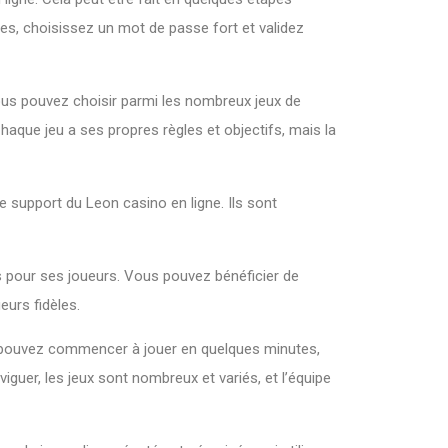
les, choisissez un mot de passe fort et validez
us pouvez choisir parmi les nombreux jeux de
Chaque jeu a ses propres règles et objectifs, mais la
 support du Leon casino en ligne. Ils sont
s pour ses joueurs. Vous pouvez bénéficier de
urs fidèles.
ous pouvez commencer à jouer en quelques minutes,
iguer, les jeux sont nombreux et variés, et l’équipe