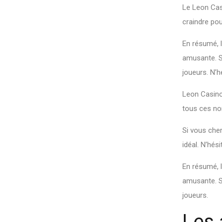
Le Leon Cas
craindre pou
En résumé, l
amusante. Sa
joueurs. N’
Leon Casino
tous ces no
Si vous cher
idéal. N’hés
En résumé, l
amusante. Sa
joueurs.
Les 