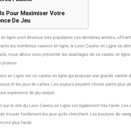
ls Pour Maximiser Votre
ence De Jeu
en ligne sont devenus très populaires ces dernières années, offrant
rmi les nombreux casinos en ligne, le Leon Casino en Ligne se démarq
icle, nous allons vous présenter les avantages de ce casino en ligne e
 joueurs.
no en Ligne est un casino en ligne qui propose une grande variété de
ous et les jeux de cartes. Les joueurs peuvent choisir parmi plus de
t une expérience de jeu unique.
n sur le site du Leon Casino en Ligne est également très facile. Les
de trouver facilement les jeux qu’ils cherchent. Les boutons de navi
ncore plus facile.