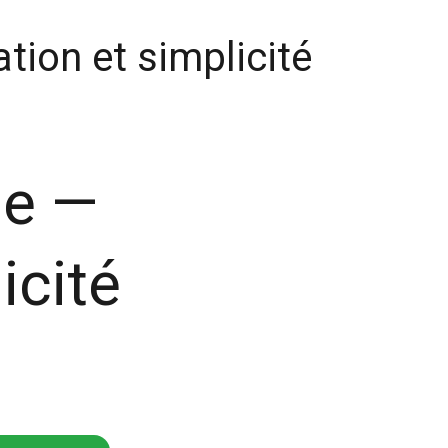
tion et simplicité
ne —
icité