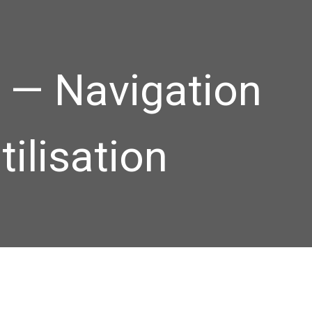
e — Navigation
tilisation