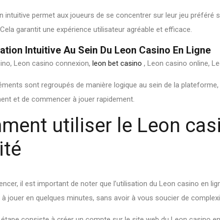
n intuitive permet aux joueurs de se concentrer sur leur jeu préféré 
Cela garantit une expérience utilisateur agréable et efficace.
ation Intuitive Au Sein Du Leon Casino En Ligne
ino, Leon casino connexion,
leon bet casino
, Leon casino online, L
éments sont regroupés de manière logique au sein de la plateforme, 
chent et de commencer à jouer rapidement.
ent utiliser le Leon casi
ité
er, il est important de noter que l’utilisation du Leon casino en lig
 jouer en quelques minutes, sans avoir à vous soucier de complexi
étape consiste à créer un compte sur le site web du Leon casino en 