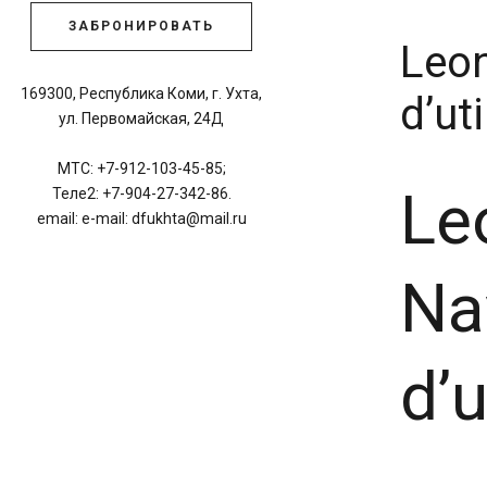
ЗАБРОНИРОВАТЬ
Leon
169300, Республика Коми, г. Ухта,
d’ut
ул. Первомайская, 24Д
МТС: +7-912-103-45-85;
Le
Теле2: +7-904-27-342-86.
email: e-mail: dfukhta@mail.ru
Na
d’u