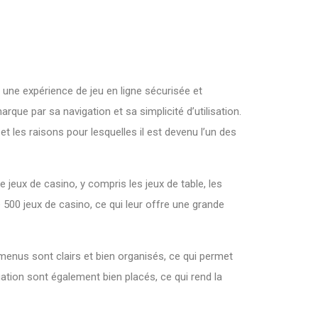
 une expérience de jeu en ligne sécurisée et
ue par sa navigation et sa simplicité d’utilisation.
t les raisons pour lesquelles il est devenu l’un des
 jeux de casino, y compris les jeux de table, les
 500 jeux de casino, ce qui leur offre une grande
 menus sont clairs et bien organisés, ce qui permet
gation sont également bien placés, ce qui rend la