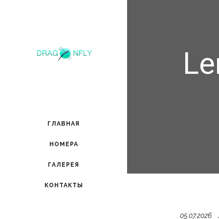
Le
ГЛАВНАЯ
НОМЕРА
ГАЛЕРЕЯ
КОНТАКТЫ
05.07.2026