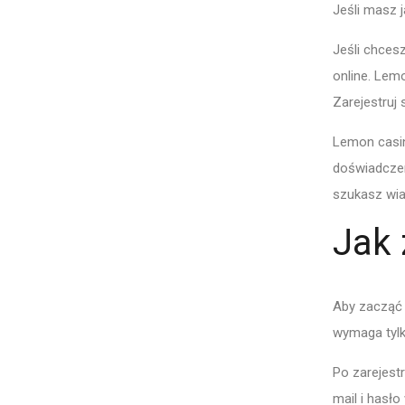
Jeśli masz 
Jeśli chcesz
online. Lem
Zarejestruj 
Lemon casin
doświadczen
szukasz wia
Jak 
Aby zacząć 
wymaga tylk
Po zarejest
mail i hasł