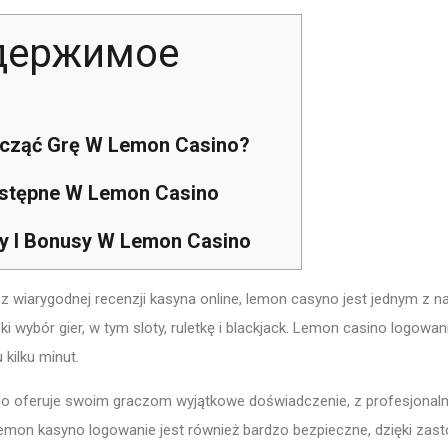
держимое
cząć Grę W Lemon Casino?
stępne W Lemon Casino
y I Bonusy W Lemon Casino
z wiarygodnej recenzji kasyna online, lemon casyno jest jednym z naj
ki wybór gier, w tym sloty, ruletkę i blackjack. Lemon casino logowa
 kilku minut.
 oferuje swoim graczom wyjątkowe doświadczenie, z profesjonaln
Lemon kasyno logowanie jest również bardzo bezpieczne, dzięki zas