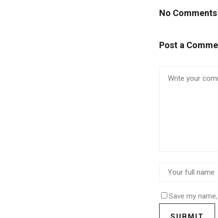
No Comments
Post a Comme
Save my name, 