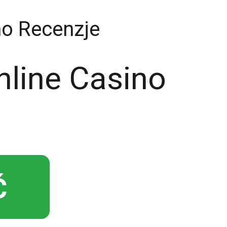
no Recenzje
line Casino
Ć