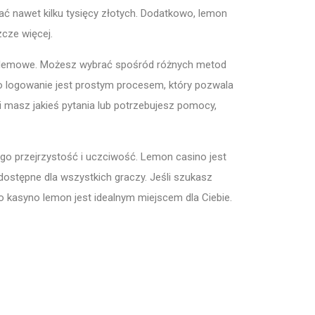
ać nawet kilku tysięcy złotych. Dodatkowo, lemon
zcze więcej.
roblemowe. Możesz wybrać spośród różnych metod
no logowanie jest prostym procesem, który pozwala
 masz jakieś pytania lub potrzebujesz pomocy,
go przejrzystość i uczciwość. Lemon casino jest
 dostępne dla wszystkich graczy. Jeśli szukasz
to kasyno lemon jest idealnym miejscem dla Ciebie.