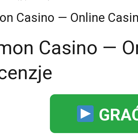
n Casino — Online Casi
mon Casino — On
cenzje
GRA