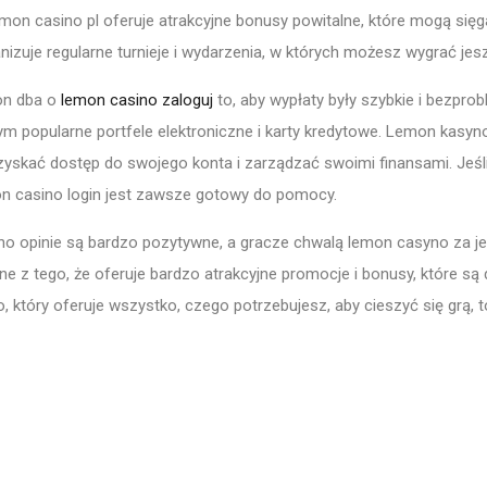
mon casino pl oferuje atrakcyjne bonusy powitalne, które mogą sięg
nizuje regularne turnieje i wydarzenia, w których możesz wygrać jes
on dba o
lemon casino zaloguj
to, aby wypłaty były szybkie i bezp
tym popularne portfele elektroniczne i karty kredytowe. Lemon kasy
zyskać dostęp do swojego konta i zarządzać swoimi finansami. Jeśli
n casino login jest zawsze gotowy do pomocy.
o opinie są bardzo pozytywne, a gracze chwalą lemon casyno za je
ne z tego, że oferuje bardzo atrakcyjne promocje i bonusy, które są
, który oferuje wszystko, czego potrzebujesz, aby cieszyć się grą, 