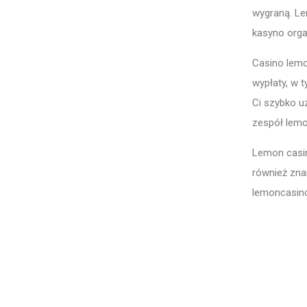
wygraną. Le
kasyno orga
Casino lem
wypłaty, w 
Ci szybko u
zespół lemo
Lemon casin
również zna
lemoncasino