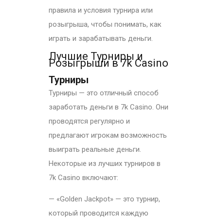
правила и условия турнира или
розыгрыша, чтобы понимать, как
играть и зарабатывать деньги.
Лучшие Турниры и
Розыгрыши в 7k Casino
Турниры
Турниры — это отличный способ
заработать деньги в 7k Casino. Они
проводятся регулярно и
предлагают игрокам возможность
выиграть реальные деньги.
Некоторые из лучших турниров в
7k Casino включают:
— «Golden Jackpot» — это турнир,
который проводится каждую