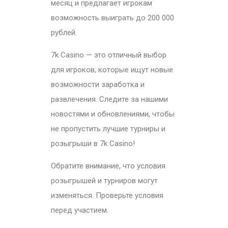
месяц и предлагает игрокам
возможность выиграть до 200 000
рублей.
7k Casino — это отличный выбор
для игроков, которые ищут новые
возможности заработка и
развлечения. Следите за нашими
новостями и обновлениями, чтобы
не пропустить лучшие турниры и
розыгрыши в 7k Casino!
Обратите внимание, что условия
розыгрышей и турниров могут
изменяться. Проверьте условия
перед участием.