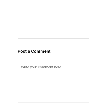
Post a Comment