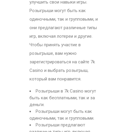
улучшить свои навыки игры.
Розыгрыши могут быть как
одиночными, так и групповыми, и
они предлагают различные типы
игр, включая лотереи и другие.
Чтобы принять участие в
розыгрыше, вам нужно
зарегистрироваться на сайте 7k
Casino и выбрать розыгрыш,
который вам понравится.
Розыгрыши в 7k Casino могут
быть как бесплатными, так и за
деньги.
Розыгрыши могут быть как
одиночными, так и групповыми.
Розыгрыши предлагают
различные типы игр, включая