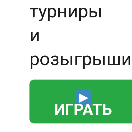
турниры
и
розыгрыши
ИГРАТЬ