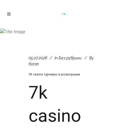
7k casino турниры и
розыгрыши
05.07.2026
In
Без рубрики
By
floran
7k casino турниры и розыгрыши
7k
casino