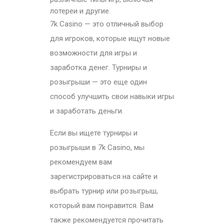
лотереи и другие.
7k Casino — это отличный выбор
для игроков, которые ищут новые
возможности для игры и
заработка денег. Турниры и
розыгрыши — это еще один
способ улучшить свои навыки игры
и заработать деньги.
Если вы ищете турниры и
розыгрыши в 7k Casino, мы
рекомендуем вам
зарегистрироваться на сайте и
выбрать турнир или розыгрыш,
который вам понравится. Вам
также рекомендуется прочитать