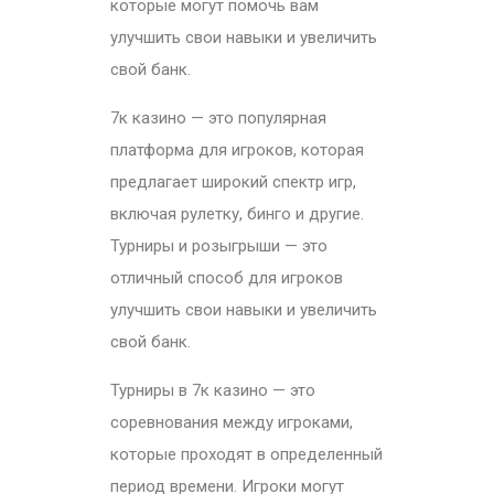
которые могут помочь вам
улучшить свои навыки и увеличить
свой банк.
7к казино — это популярная
платформа для игроков, которая
предлагает широкий спектр игр,
включая рулетку, бинго и другие.
Турниры и розыгрыши — это
отличный способ для игроков
улучшить свои навыки и увеличить
свой банк.
Турниры в 7к казино — это
соревнования между игроками,
которые проходят в определенный
период времени. Игроки могут