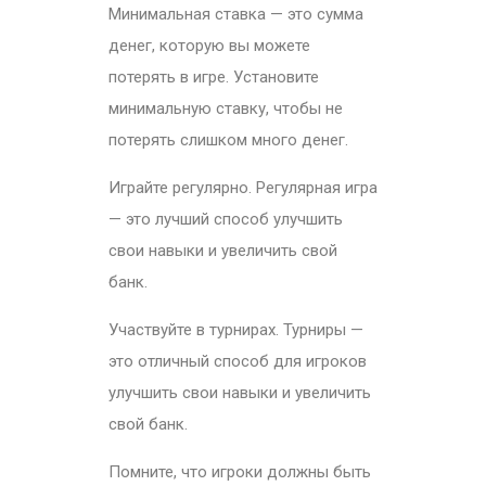
Минимальная ставка — это сумма
денег, которую вы можете
потерять в игре. Установите
минимальную ставку, чтобы не
потерять слишком много денег.
Играйте регулярно. Регулярная игра
— это лучший способ улучшить
свои навыки и увеличить свой
банк.
Участвуйте в турнирах. Турниры —
это отличный способ для игроков
улучшить свои навыки и увеличить
свой банк.
Помните, что игроки должны быть