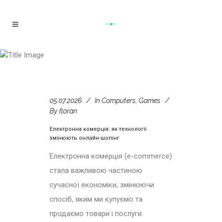
Електронна комерція: як
технології змінюють онлайн-
шопінг
05.07.2026
In
Computers, Games
By
floran
Електронна комерція: як технології
змінюють онлайн-шопінг
Електронна комерція (e-commerce)
стала важливою частиною
сучасної економіки, змінюючи
спосіб, яким ми купуємо та
продаємо товари і послуги.