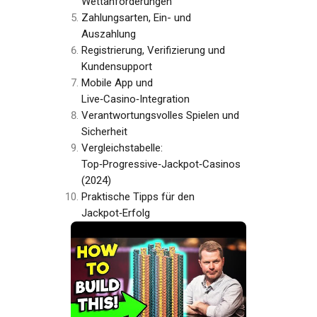
Wettanforderungen
Zahlungsarten, Ein- und
Auszahlung
Registrierung, Verifizierung und
Kundensupport
Mobile App und
Live‑Casino‑Integration
Verantwortungsvolles Spielen und
Sicherheit
Vergleichstabelle:
Top‑Progressive‑Jackpot‑Casinos
(2024)
Praktische Tipps für den
Jackpot‑Erfolg