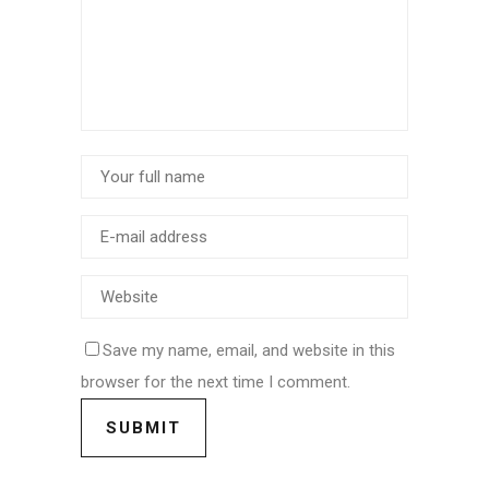
Save my name, email, and website in this
browser for the next time I comment.