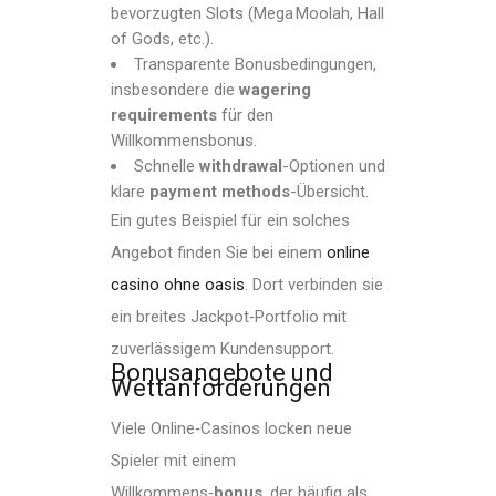
bevorzugten Slots (Mega Moolah, Hall
of Gods, etc.).
Transparente Bonusbedingungen,
insbesondere die
wagering
requirements
für den
Willkommensbonus.
Schnelle
withdrawal
-Optionen und
klare
payment methods
-Übersicht.
Ein gutes Beispiel für ein solches
Angebot finden Sie bei einem
online
casino ohne oasis
. Dort verbinden sie
ein breites Jackpot‑Portfolio mit
zuverlässigem Kundensupport.
Bonusangebote und
Wettanforderungen
Viele Online‑Casinos locken neue
Spieler mit einem
Willkommens‑
bonus
, der häufig als