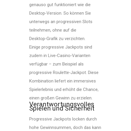
genauso gut funktioniert wie die
Desktop‑Version. So können Sie
unterwegs an progressiven Slots
teilnehmen, ohne auf die
Desktop‑Grafik zu verzichten.
Einige progressive Jackpots sind
zudem in Live‑Casino‑Varianten
verfügbar – zum Beispiel als
progressive Roulette‑Jackpot. Diese
Kombination liefert ein immersives
Spielerlebnis und erhöht die Chance,
einen großen Gewinn zu erzielen.
Verantwortungsvolles
Spielen und Sicherheit
Progressive Jackpots locken durch
hohe Gewinnsummen, doch das kann