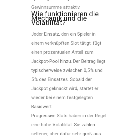
Gewinnsumme attraktiv.
Wie funktionieren die
Mechanik und die
Volatilität?
Jeder Einsatz, den ein Spieler in
einem verknüpften Slot tätigt, fügt
einen prozentualen Anteil zum
Jackpot‑Pool hinzu. Der Beitrag liegt
typischerweise zwischen 0,5 % und
5 % des Einsatzes. Sobald der
Jackpot geknackt wird, startet er
wieder bei einem festgelegten
Basiswert.
Progressive Slots haben in der Regel
eine hohe Volatilität: Sie zahlen
seltener, aber dafür sehr groß aus.