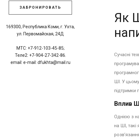
ЗАБРОНИРОВАТЬ
Як Ш
169300, Республика Коми, г. Ухта,
нап
ул. Первомайская, 24Д
МТС: +7-912-103-45-85;
Сучасні тех
Теле2: +7-904-27-342-86.
email: e-mail: dfukhta@mail.ru
програмува
програмног
ШІ. У цьому
підтримки 
Вплив Ш
Однією з н
на ШІ, такі
розв’язанн