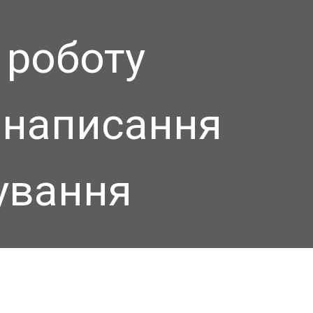
 роботу
д написання
тування