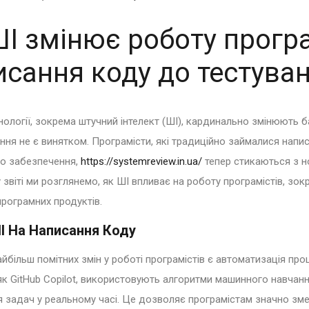
І змінює роботу програ
исання коду до тестува
нології, зокрема штучний інтелект (ШІ), кардинально змінюють б
ння не є винятком. Програмісти, які традиційно займалися напи
о забезпечення,
https://systemreview.in.ua/
тепер стикаються з н
 звіті ми розглянемо, як ШІ впливає на роботу програмістів, зо
програмних продуктів.
І На Написання Коду
айбільш помітних змін у роботі програмістів є автоматизація пр
 як GitHub Copilot, використовують алгоритми машинного навчан
я задач у реальному часі. Це дозволяє програмістам значно зме