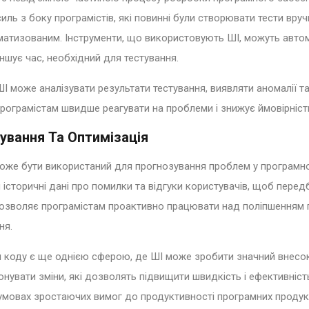
иль з боку програмістів, які повинні були створювати тести вр
матизованим. Інструменти, що використовують ШІ, можуть автом
ншує час, необхідний для тестування.
ШІ може аналізувати результати тестування, виявляти аномалії т
рограмістам швидше реагувати на проблеми і знижує ймовірніст
ування Та Оптимізація
оже бути використаний для прогнозування проблем у програмно
 історичні дані про помилки та відгуки користувачів, щоб пере
дозволяє програмістам проактивно працювати над поліпшенням п
ня.
я коду є ще однією сферою, де ШІ може зробити значний внесок
понувати зміни, які дозволять підвищити швидкість і ефективні
умовах зростаючих вимог до продуктивності програмних продукт