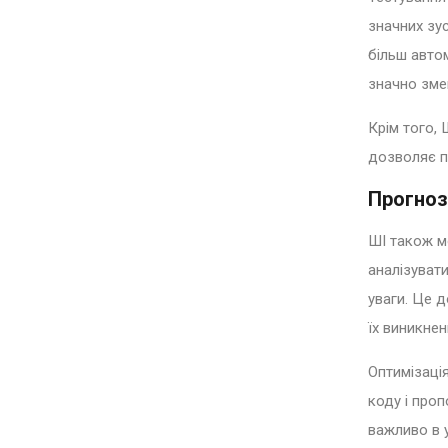
значних зус
більш авто
значно зме
Крім того, 
дозволяє п
Прогноз
ШІ також м
аналізувати
уваги. Це 
їх виникнен
Оптимізаці
коду і про
важливо в 