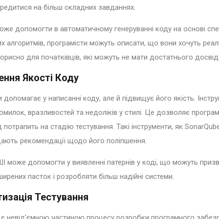
середитися на більш складних завданнях.
оже допомогти в автоматичному генеруванні коду на основі сп
х алгоритмів, програмісти можуть описати, що вони хочуть реалі
орисно для початківців, які можуть не мати достатнього досвід
ння Якості Коду
и допомагає у написанні коду, але й підвищує його якість. Інстр
помилок, вразливостей та недоліків у стилі. Це дозволяє прогр
д потрапить на стадію тестування. Такі інструменти, як SonarQu
дають рекомендації щодо його поліпшення.
 ШІ може допомогти у виявленні патернів у коді, що можуть при
ирених пасток і розробляти більш надійні системи.
изація Тестування
 є невід’ємною частиною процесу розробки програмного забезп