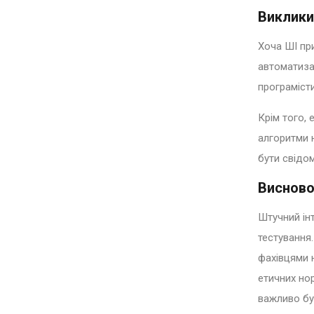
Виклики
Хоча ШІ пр
автоматиза
програміст
Крім того, 
алгоритми 
бути свідо
Виснов
Штучний ін
тестування
фахівцями 
етичних нор
важливо бу