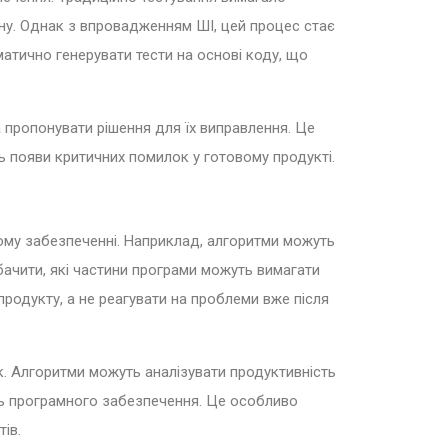
учну. Однак з впровадженням ШІ, цей процес стає
атично генерувати тести на основі коду, що
а пропонувати рішення для їх виправлення. Це
ь появи критичних помилок у готовому продукті.
му забезпеченні. Наприклад, алгоритми можуть
дбачити, які частини програми можуть вимагати
родукту, а не реагувати на проблеми вже після
. Алгоритми можуть аналізувати продуктивність
сть програмного забезпечення. Це особливо
ів.