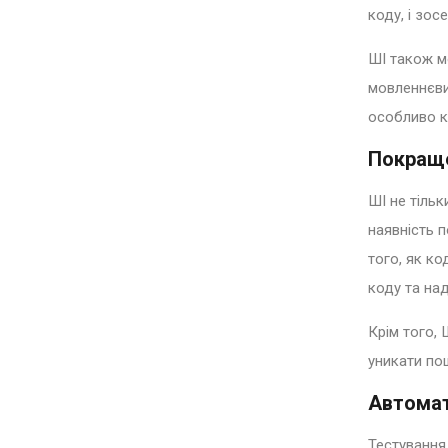
коду, і зо
ШІ також м
мовленнєви
особливо к
Покраще
ШІ не тільк
наявність 
того, як ко
коду та на
Крім того,
уникати пош
Автомат
Тестування