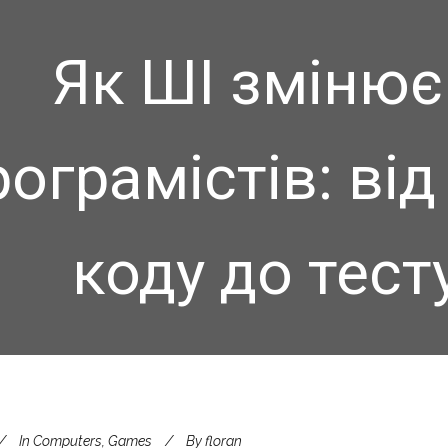
Як ШІ змінює
рограмістів: ві
коду до тес
In
Computers, Games
By
floran