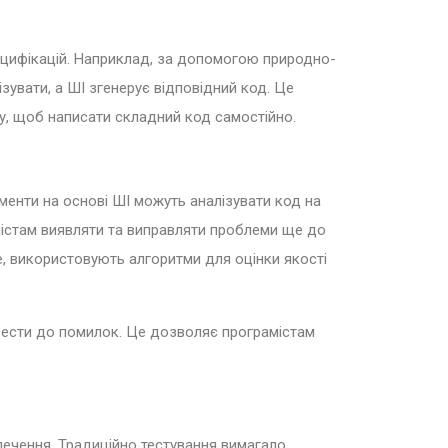
ецифікацій. Наприклад, за допомогою природно-
зувати, а ШІ згенерує відповідний код. Це
у, щоб написати складний код самостійно.
ументи на основі ШІ можуть аналізувати код на
амістам виявляти та виправляти проблеми ще до
be, використовують алгоритми для оцінки якості
звести до помилок. Це дозволяє програмістам
ечення. Традиційно тестування вимагало