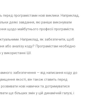
ть перед програмістами нові виклики. Наприклад,
льки деякі завдання, які раніше виконували
єння щодо майбутнього професії програміста.
 актуальними. Наприклад, як забезпечити, щоб
ння або аналізу коду? Програмістам необхідно
 у використанні ШІ.
грамного забезпечення — від написання коду до
двищення якості, він також ставить перед
, розвивати нові навички та дотримуватися
ти ще більших змін у цій динамічній галузі, і