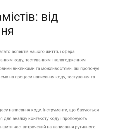
містів: від
ння
агато аспектів нашого життя, і сфера
санням коду, тестуванням і налагодженням
овими викликами та можливостями, які пропонує
крема на процеси написання коду, тестування та
оцесу написання коду. Інструменти, що базуються
ня для аналізу контексту коду і пропонують
ншити час, витрачений на написання рутинного