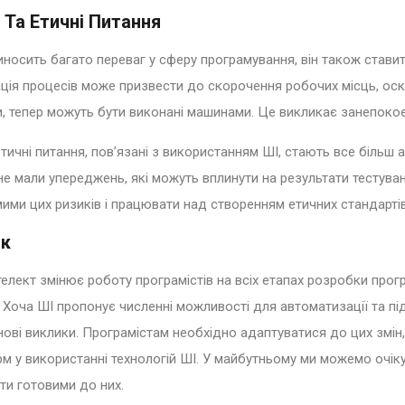
 Та Етичні Питання
иносить багато переваг у сферу програмування, він також стави
ція процесів може призвести до скорочення робочих місць, оскі
и, тепер можуть бути виконані машинами. Це викликає занепоко
етичні питання, пов’язані з використанням ШІ, стають все більш
не мали упереджень, які можуть вплинути на результати тестува
мими цих ризиків і працювати над створенням етичних стандартів
ок
телект змінює роботу програмістів на всіх етапах розробки про
. Хоча ШІ пропонує численні можливості для автоматизації та пі
нові виклики. Програмістам необхідно адаптуватися до цих змін
м у використанні технологій ШІ. У майбутньому ми можемо очікува
ти готовими до них.