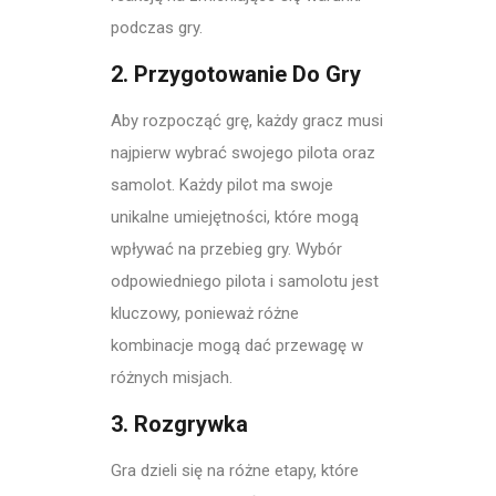
podczas gry.
2. Przygotowanie Do Gry
Aby rozpocząć grę, każdy gracz musi
najpierw wybrać swojego pilota oraz
samolot. Każdy pilot ma swoje
unikalne umiejętności, które mogą
wpływać na przebieg gry. Wybór
odpowiedniego pilota i samolotu jest
kluczowy, ponieważ różne
kombinacje mogą dać przewagę w
różnych misjach.
3. Rozgrywka
Gra dzieli się na różne etapy, które