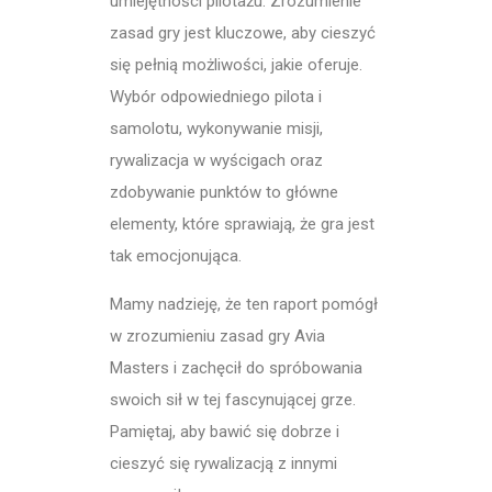
umiejętności pilotażu. Zrozumienie
zasad gry jest kluczowe, aby cieszyć
się pełnią możliwości, jakie oferuje.
Wybór odpowiedniego pilota i
samolotu, wykonywanie misji,
rywalizacja w wyścigach oraz
zdobywanie punktów to główne
elementy, które sprawiają, że gra jest
tak emocjonująca.
Mamy nadzieję, że ten raport pomógł
w zrozumieniu zasad gry Avia
Masters i zachęcił do spróbowania
swoich sił w tej fascynującej grze.
Pamiętaj, aby bawić się dobrze i
cieszyć się rywalizacją z innymi