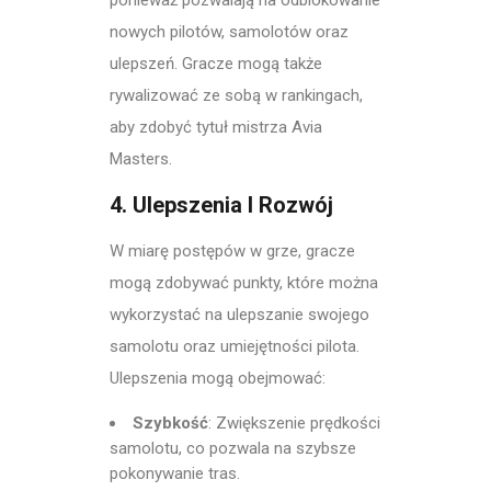
ponieważ pozwalają na odblokowanie
nowych pilotów, samolotów oraz
ulepszeń. Gracze mogą także
rywalizować ze sobą w rankingach,
aby zdobyć tytuł mistrza Avia
Masters.
4. Ulepszenia I Rozwój
W miarę postępów w grze, gracze
mogą zdobywać punkty, które można
wykorzystać na ulepszanie swojego
samolotu oraz umiejętności pilota.
Ulepszenia mogą obejmować:
Szybkość
: Zwiększenie prędkości
samolotu, co pozwala na szybsze
pokonywanie tras.