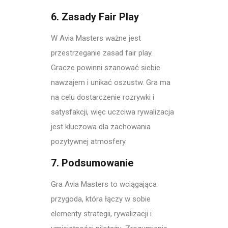
6. Zasady Fair Play
W Avia Masters ważne jest
przestrzeganie zasad fair play.
Gracze powinni szanować siebie
nawzajem i unikać oszustw. Gra ma
na celu dostarczenie rozrywki i
satysfakcji, więc uczciwa rywalizacja
jest kluczowa dla zachowania
pozytywnej atmosfery.
7. Podsumowanie
Gra Avia Masters to wciągająca
przygoda, która łączy w sobie
elementy strategii, rywalizacji i