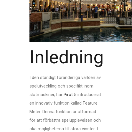
Inledning
I den ständigt föränderliga världen av
spelutveckling och specifikt inom
slotmaskiner, har
Pirot 5
introducerat
en innovativ funktion kallad Feature
Meter. Denna funktion är utformad
för att förbättra spelupplevelsen och
öka möjligheterna till stora vinster. I