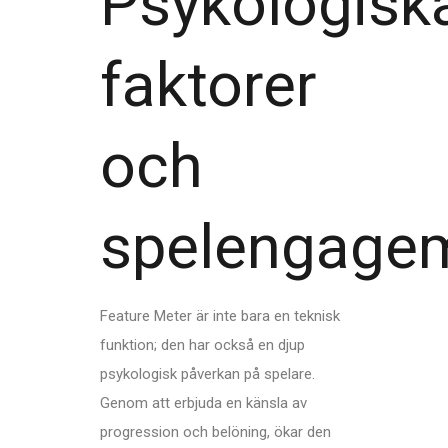
Psykologisk
faktorer
och
spelengage
Feature Meter är inte bara en teknisk
funktion; den har också en djup
psykologisk påverkan på spelare.
Genom att erbjuda en känsla av
progression och belöning, ökar den