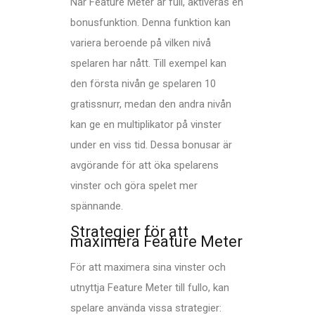
När Feature Meter är full, aktiveras en
bonusfunktion. Denna funktion kan
variera beroende på vilken nivå
spelaren har nått. Till exempel kan
den första nivån ge spelaren 10
gratissnurr, medan den andra nivån
kan ge en multiplikator på vinster
under en viss tid. Dessa bonusar är
avgörande för att öka spelarens
vinster och göra spelet mer
spännande.
Strategier för att
maximera Feature Meter
För att maximera sina vinster och
utnyttja Feature Meter till fullo, kan
spelare använda vissa strategier: