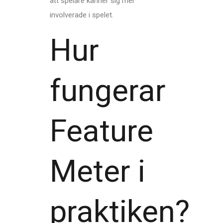
att spelare känner sig mer
involverade i spelet.
Hur
fungerar
Feature
Meter i
praktiken?