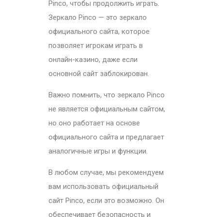
Pinco, чтобы продолжить играть.
Зеркало Pinco — это зеркало
официального сайта, которое
позволяет игрокам играть в
онлайн-казино, даже если
основной сайт заблокирован.
Важно помнить, что зеркало Pinco
не является официальным сайтом,
но оно работает на основе
официального сайта и предлагает
аналогичные игры и функции.
В любом случае, мы рекомендуем
вам использовать официальный
сайт Pinco, если это возможно. Он
обеспечивает безопасность и