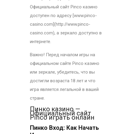
Официальный сайт Pinco казино
доступен по адресу [www.pinco-
casino.com](http://www.pinco-
casino.com), а зеркало доступно в
интернете.
Важно! Перед началом игры на
официальном сайте Pinco казино
или зеркале, убедитесь, что вы
достигли возраста 18 лет и что
игра является легальной в вашей
стране.
Пинко казино —
Официальный сайт
Pinco играть онлайн
Пинко Вход: Как Начать