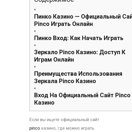
Пинко Казино — Официальный Са
Pinco Играть Онлайн
Пинко Вход: Как Начать Играть
Зеркало Pinco Казино: Доступ К
Играм Онлайн
Преимущества Использования
Зеркала Pinco Казино
Вход На Официальный Сайт Pinco
Казино
Если вы ищете официальный сайт
pinco
казино, где можно играть