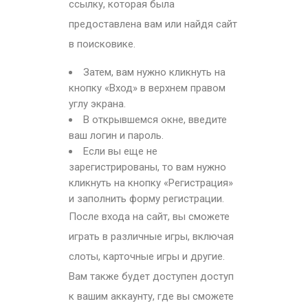
ссылку, которая была
предоставлена вам или найдя сайт
в поисковике.
Затем, вам нужно кликнуть на
кнопку «Вход» в верхнем правом
углу экрана.
В открывшемся окне, введите
ваш логин и пароль.
Если вы еще не
зарегистрированы, то вам нужно
кликнуть на кнопку «Регистрация»
и заполнить форму регистрации.
После входа на сайт, вы сможете
играть в различные игры, включая
слоты, карточные игры и другие.
Вам также будет доступен доступ
к вашим аккаунту, где вы сможете