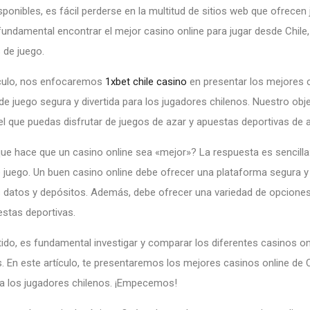
ponibles, es fácil perderse en la multitud de sitios web que ofrecen
fundamental encontrar el mejor casino online para jugar desde Chile,
 de juego.
ículo, nos enfocaremos
1xbet chile casino
en presentar los mejores c
de juego segura y divertida para los jugadores chilenos. Nuestro obj
 el que puedas disfrutar de juegos de azar y apuestas deportivas de a
ue hace que un casino online sea «mejor»? La respuesta es sencilla: l
 juego. Un buen casino online debe ofrecer una plataforma segura y
s datos y depósitos. Además, debe ofrecer una variedad de opciones 
stas deportivas.
ido, es fundamental investigar y comparar los diferentes casinos onl
. En este artículo, te presentaremos los mejores casinos online de 
a los jugadores chilenos. ¡Empecemos!