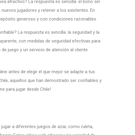
ea atractivo? La respuesta es sencilla: el bono sin
 nuevos jugadores y retener a los existentes. En
depósito generoso y con condiciones razonables.
nfiable? La respuesta es sencilla: la seguridad y la
nsparente, con medidas de seguridad efectivas para
e juego y un servicio de atención al cliente
ine antes de elegir el que mejor se adapte a tus
Chile, aquellos que han demostrado ser confiables y
ne para jugar desde Chile!
 jugar a diferentes juegos de azar, como ruleta,