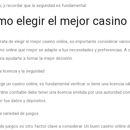
ti, y recordar que la seguridad es fundamental.
o elegir el mejor casino 
ata de elegir el mejor casino online, es importante considerar varios
sino online que mejor se adapte a tus necesidades y preferencias. A
ra ayudarte a tomar la mejor decisión.
a licencia y la seguridad
gir un casino online, es fundamental verificar si tiene una licencia v
line confiable debe tener una licencia emitida por una autoridad co
r tus datos y depósitos.
la variedad de juegos
 de juegos es otro factor clave a considerar. Un buen casino online