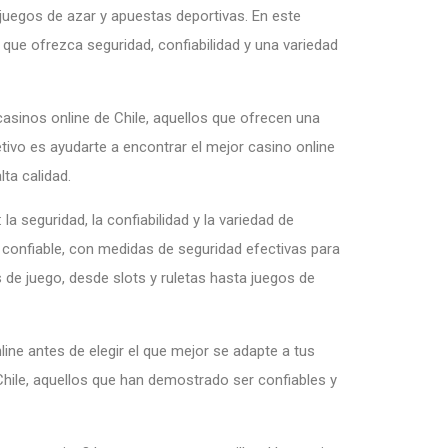
 juegos de azar y apuestas deportivas. En este
 que ofrezca seguridad, confiabilidad y una variedad
asinos online de Chile, aquellos que ofrecen una
etivo es ayudarte a encontrar el mejor casino online
lta calidad.
a seguridad, la confiabilidad y la variedad de
 confiable, con medidas de seguridad efectivas para
de juego, desde slots y ruletas hasta juegos de
ine antes de elegir el que mejor se adapte a tus
Chile, aquellos que han demostrado ser confiables y