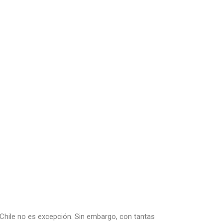
 Chile no es excepción. Sin embargo, con tantas