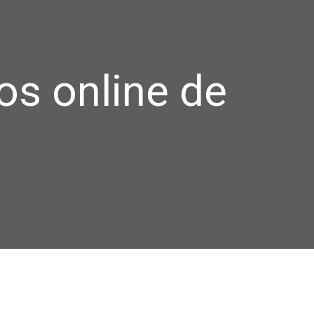
os online de