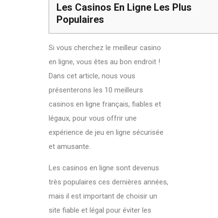
Les Casinos En Ligne Les Plus
Populaires
Si vous cherchez le meilleur casino
en ligne, vous êtes au bon endroit !
Dans cet article, nous vous
présenterons les 10 meilleurs
casinos en ligne français, fiables et
légaux, pour vous offrir une
expérience de jeu en ligne sécurisée
et amusante.
Les casinos en ligne sont devenus
très populaires ces dernières années,
mais il est important de choisir un
site fiable et légal pour éviter les