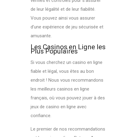
vérifiés et contrôlés pour s’assurer
de leur légalité et de leur fiabilité.
Vous pouvez ainsi vous assurer
d’une expérience de jeu sécurisée et
amusante.
Les Casinos en Ligne les
Plus Populaires
Si vous cherchez un casino en ligne
fiable et légal, vous êtes au bon
endroit ! Nous vous recommandons
les meilleurs casinos en ligne
français, où vous pouvez jouer à des
jeux de casino en ligne avec
confiance.
Le premier de nos recommandations