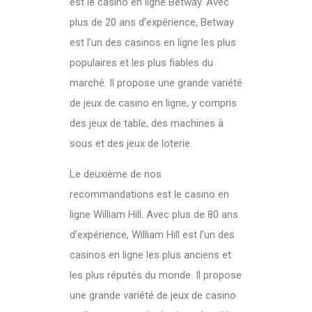
est le casino en ligne Betway. Avec
plus de 20 ans d’expérience, Betway
est l’un des casinos en ligne les plus
populaires et les plus fiables du
marché. Il propose une grande variété
de jeux de casino en ligne, y compris
des jeux de table, des machines à
sous et des jeux de loterie.
Le deuxième de nos
recommandations est le casino en
ligne William Hill. Avec plus de 80 ans
d’expérience, William Hill est l’un des
casinos en ligne les plus anciens et
les plus réputés du monde. Il propose
une grande variété de jeux de casino