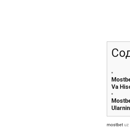
Со
Mostbe
Va His
Mostbe
Ularnin
mostbet
uz 