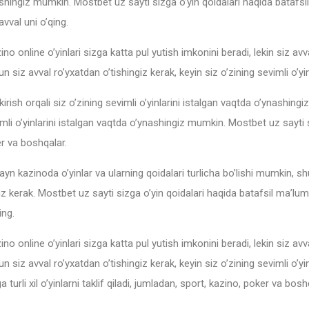
ashingiz mumkin. Mostbet uz sayti sizga o’yin qoidalari haqida batafsi
vval uni o’qing.
no online o’yinlari sizga katta pul yutish imkonini beradi, lekin siz avv
n siz avval ro’yxatdan o’tishingiz kerak, keyin siz o’zining sevimli o’y
irish orqali siz o’zining sevimli o’yinlarini istalgan vaqtda o’ynashing
mli o’yinlarini istalgan vaqtda o’ynashingiz mumkin. Mostbet uz sayti sizg
r va boshqalar.
yn kazinoda o’yinlar va ularning qoidalari turlicha bo’lishi mumkin, shu
iz kerak. Mostbet uz sayti sizga o’yin qoidalari haqida batafsil ma’lu
ing.
no online o’yinlari sizga katta pul yutish imkonini beradi, lekin siz avv
n siz avval ro’yxatdan o’tishingiz kerak, keyin siz o’zining sevimli o’
a turli xil o’yinlarni taklif qiladi, jumladan, sport, kazino, poker va bosh