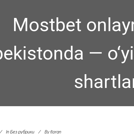
Mostbet onlay
bekistonda — o‘y
shartla
In
Без рубрики
By
floran