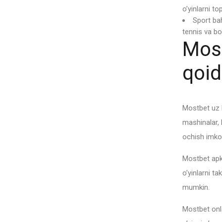
o’yinlarni t
Sport bah
tennis va bo
Most
qoid
Mostbet uz k
mashinalar, 
ochish imkon
Mostbet apk 
o’yinlarni ta
mumkin.
Mostbet onla