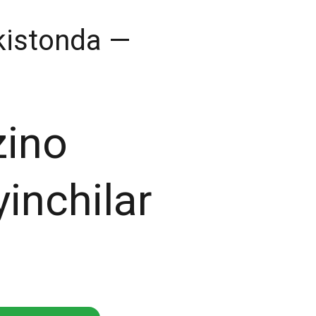
kistonda —
zino
inchilar