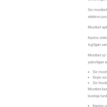
Siz mostbet 
elektron poc
Mostbet apk 
Kazino onlin
tug’ilgan sa
Mostbet uz k
yuborilgan ak
Siz mostb
Keyin siz
Siz hisob
Mostbet kazi
boshqa turda
Kazino on