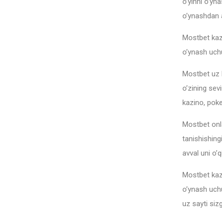
o’yinni o’yn
o’ynashdan a
Mostbet kazi
o’ynash uchu
Mostbet uz k
o’zining sevi
kazino, poke
Mostbet onla
tanishishing
avval uni o’q
Mostbet kazi
o’ynash uchu
uz sayti sizg