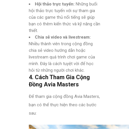
Hội thảo trực tuyến:
Những buổi
hội thảo trực tuyến với sự tham gia
của các game thủ nổi tiếng sẽ giúp
bạn có thêm kiến thức và kỹ năng cần
thiết.
Chia sẻ video và livestream:
Nhiều thành viên trong cộng đồng
chia sẻ video hướng dẫn hoặc
livestream quá trình chơi game của
mình. Đây là cách tuyệt vời để học
hỏi từ những người chơi khác.
4. Cách Tham Gia Cộng
Đồng Avia Masters
Để tham gia cộng đồng Avia Masters,
bạn có thể thực hiện theo các bước
sau: