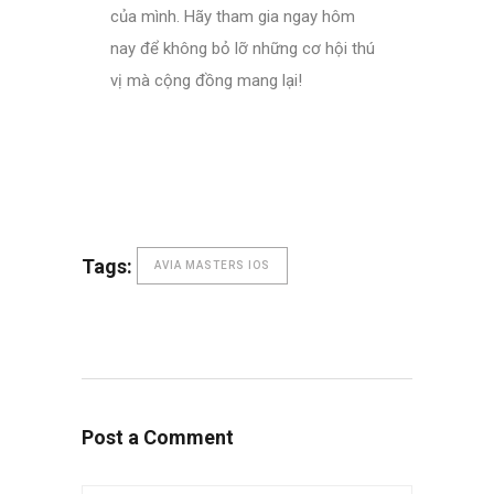
của mình. Hãy tham gia ngay hôm
nay để không bỏ lỡ những cơ hội thú
vị mà cộng đồng mang lại!
Tags:
AVIA MASTERS IOS
Post a Comment