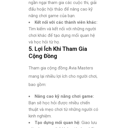
ngần ngại tham gia các cuộc thi, giải
đấu hoặc hội thảo để nâng cao kỹ
năng chơi game của bạn.
Kết nối với các thành viên khác:
Tìm kiếm và kết nối với những người
chơi khác để tạo dựng mối quan hệ
và học hỏi từ họ.
5. Lợi Ích Khi Tham Gia
Cộng Đồng
Tham gia cộng đồng Avia Masters
mang lại nhiều lợi ích cho người chơi,
bao gồm:
Nâng cao kỹ năng chơi game:
Bạn sẽ học hỏi được nhiều chiến
thuật và mẹo chơi từ những người có
kinh nghiệm.
Tạo dựng mối quan hệ:
Giao lưu