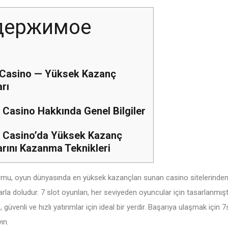
держимое
 Casino — Yüksek Kazanç
arı
s Casino Hakkında Genel Bilgiler
s Casino’da Yüksek Kazanç
arını Kazanma Teknikleri
rmu, oyun dünyasında en yüksek kazançları sunan casino sitelerinden 
larla doludur. 7 slot oyunları, her seviyeden oyuncular için tasarlanmı
 güvenli ve hızlı yatırımlar için ideal bir yerdir. Başarıya ulaşmak için
ın.