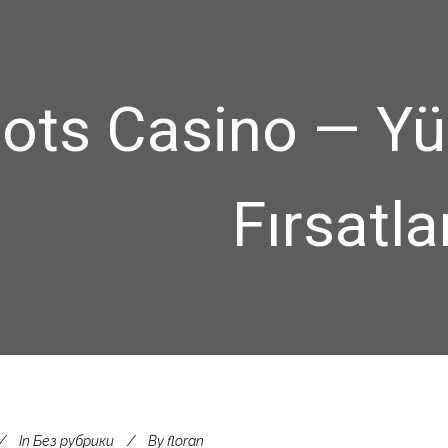
lots Casino — Y
Fırsatla
In
Без рубрики
By
floran