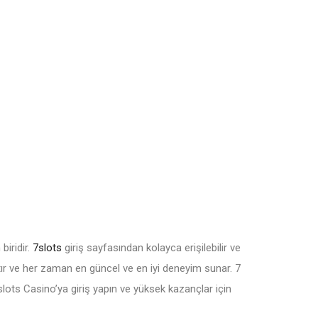
biridir.
7slots
giriş sayfasından kolayca erişilebilir ve
ştır ve her zaman en güncel ve en iyi deneyim sunar. 7
 7slots Casino’ya giriş yapın ve yüksek kazançlar için