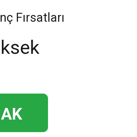
ç Fırsatları
üksek
AK