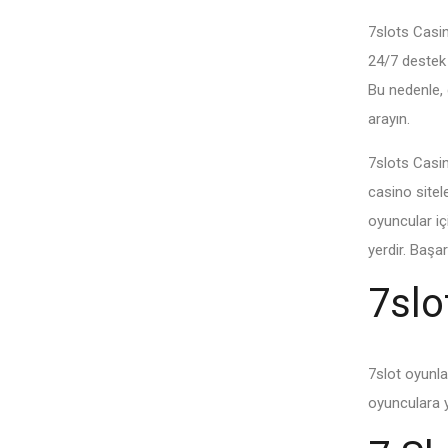
7slots Casin
24/7 destek 
Bu nedenle, 
arayın.
7slots Casin
casino sitele
oyuncular iç
yerdir. Başa
7slo
7slot oyunla
oyunculara ya