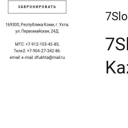
ЗАБРОНИРОВАТЬ
7Slo
169300, Республика Коми, г. Ухта,
ул. Первомайская, 24Д
7S
МТС: +7-912-103-45-85;
Теле2: +7-904-27-342-86.
email: e-mail: dfukhta@mail.ru
Ka