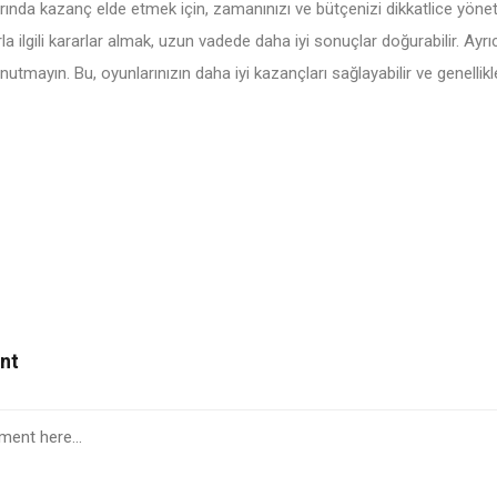
rında kazanç elde etmek için, zamanınızı ve bütçenizi dikkatlice yöne
la ilgili kararlar almak, uzun vadede daha iyi sonuçlar doğurabilir. A
utmayın. Bu, oyunlarınızın daha iyi kazançları sağlayabilir ve genellikle 
nt