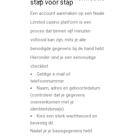
stap voor stap
Een account aanmaken op een Naale
Limited casino platform is een
proces dat binnen vijf minuten
voltooid kan zijn, mits je alle
benodigde gegevens bij de hand hebt.
Hieronder vind je een eenvoudige
checklist:
Geldige e‑mail of
telefoonnummer.
Naam, adres en geboortedatum
(controleer dat je gegevens
overeenkomen met je
identiteitsbewijs).
Kies een sterk wachtwoord en
bevestig dit.
Nadat je je basisgegevens hebt