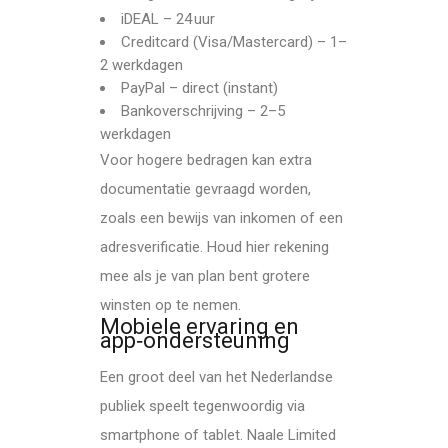
iDEAL – 24 uur
Creditcard (Visa/Mastercard) – 1–
2 werkdagen
PayPal – direct (instant)
Bankoverschrijving – 2–5
werkdagen
Voor hogere bedragen kan extra
documentatie gevraagd worden,
zoals een bewijs van inkomen of een
adresverificatie. Houd hier rekening
mee als je van plan bent grotere
winsten op te nemen.
Mobiele ervaring en
app‑ondersteuning
Een groot deel van het Nederlandse
publiek speelt tegenwoordig via
smartphone of tablet. Naale Limited