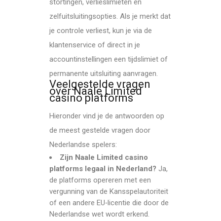
stortingen, verlieslimieten en
zelfuitsluitingsopties. Als je merkt dat
je controle verliest, kun je via de
klantenservice of direct in je
accountinstellingen een tijdslimiet of
permanente uitsluiting aanvragen.
Veelgestelde vragen
over Naale Limited
casino platforms
Hieronder vind je de antwoorden op
de meest gestelde vragen door
Nederlandse spelers:
Zijn Naale Limited casino
platforms legaal in Nederland?
Ja,
de platforms opereren met een
vergunning van de Kansspelautoriteit
of een andere EU‑licentie die door de
Nederlandse wet wordt erkend.