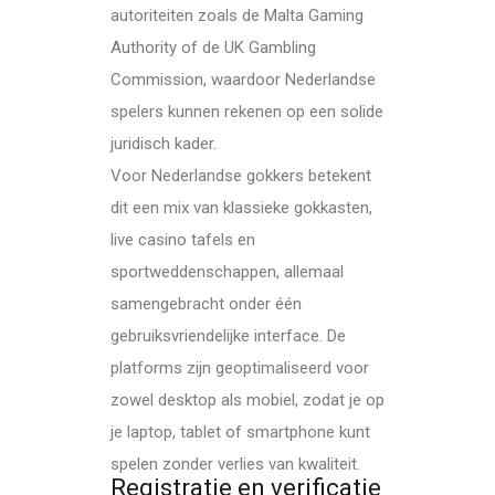
autoriteiten zoals de Malta Gaming
Authority of de UK Gambling
Commission, waardoor Nederlandse
spelers kunnen rekenen op een solide
juridisch kader.
Voor Nederlandse gokkers betekent
dit een mix van klassieke gokkasten,
live casino tafels en
sportweddenschappen, allemaal
samengebracht onder één
gebruiksvriendelijke interface. De
platforms zijn geoptimaliseerd voor
zowel desktop als mobiel, zodat je op
je laptop, tablet of smartphone kunt
spelen zonder verlies van kwaliteit.
Registratie en verificatie