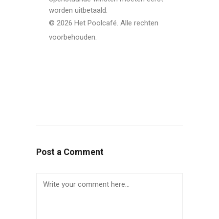
worden uitbetaald.
© 2026 Het Poolcafé. Alle rechten
voorbehouden.
Post a Comment