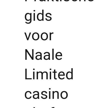
gids
voor
Naale
Limited
casino