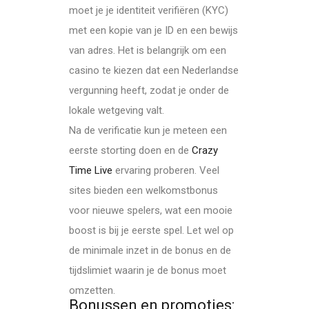
moet je je identiteit verifiëren (KYC)
met een kopie van je ID en een bewijs
van adres. Het is belangrijk om een
casino te kiezen dat een Nederlandse
vergunning heeft, zodat je onder de
lokale wetgeving valt.
Na de verificatie kun je meteen een
eerste storting doen en de
Crazy
Time Live
ervaring proberen. Veel
sites bieden een welkomstbonus
voor nieuwe spelers, wat een mooie
boost is bij je eerste spel. Let wel op
de minimale inzet in de bonus en de
tijdslimiet waarin je de bonus moet
omzetten.
Bonussen en promoties: