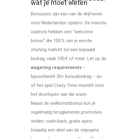
wat je moet weten
Bonussen zijn een van de drijfveren
voor Nederlandse spelers. De meeste
casino’s hebben een “welcome
bonus” die 100 % van je eerste
storting matcht tot een bepaald
bedrag, vaak 100 € of meer. Let op de
wagering requirements
–
bijvoorbeeld 30× bonusbedrag – en
of het spel Crazy Time meetelt voor
het doorlopen van die eisen.
Naast de welkomstbonus kun je
regelmatig terugkerende promoties
vinden: cash‑back, gratis spins
(waarbij een deel van de vrijespins