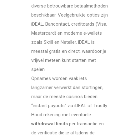
diverse betrouwbare betaalmethoden
beschikbaar. Veelgebruikte opties zijn
iDEAL, Bancontact, creditcards (Visa,
Mastercard) en moderne e‑wallets
zoals Skrill en Neteller. iDEAL is
meestal gratis en direct, waardoor je
vrijwel meteen kunt starten met
spelen.
Opnames worden vaak iets
langzamer verwerkt dan stortingen,
maar de meeste casino’s bieden
“instant payouts” via iDEAL of Trustly.
Houd rekening met eventuele
withdrawal limits
per transactie en
de verificatie die je al tijdens de