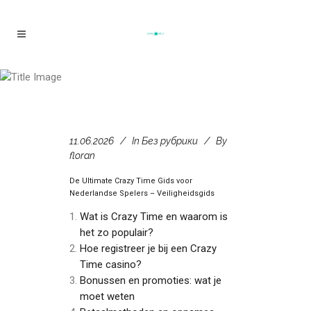
De Ultimate Crazy Time Gids
voor Nederlandse Spelers –
Veiligheidsgids
11.06.2026
In
Без рубрики
By
floran
De Ultimate Crazy Time Gids voor
Nederlandse Spelers – Veiligheidsgids
Wat is Crazy Time en waarom is
het zo populair?
Hoe registreer je bij een Crazy
Time casino?
Bonussen en promoties: wat je
moet weten