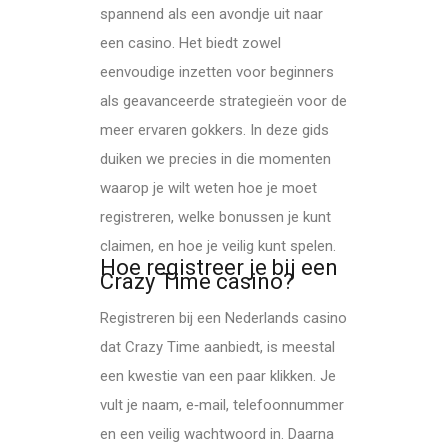
spannend als een avondje uit naar
een casino. Het biedt zowel
eenvoudige inzetten voor beginners
als geavanceerde strategieën voor de
meer ervaren gokkers. In deze gids
duiken we precies in die momenten
waarop je wilt weten hoe je moet
registreren, welke bonussen je kunt
claimen, en hoe je veilig kunt spelen.
Hoe registreer je bij een
Crazy Time casino?
Registreren bij een Nederlands casino
dat Crazy Time aanbiedt, is meestal
een kwestie van een paar klikken. Je
vult je naam, e‑mail, telefoonnummer
en een veilig wachtwoord in. Daarna