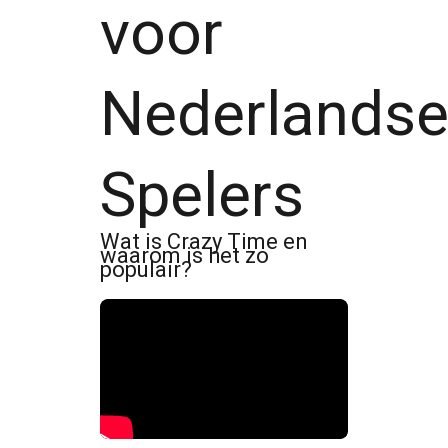
voor
Nederlands
Spelers
Wat is Crazy Time en
waarom is het zo
populair?