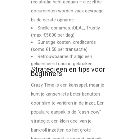
registratie hebt gedaan – diezelfde
documenten worden vaak gevraagd
bij de eerste opname.
Snelle opnames: iDEAL, Trustly
(max. €5 000 per dag)
Gunstige kosten: creditcards
(soms €1,50 per transactie)
Betrouwbaarheid: altijd een
gelicentieerd casino gebruiken
Strategieën en tips voor
beginners
Crazy Time is een kansspel, maar je
kunt je kansen iets beter benutten
door slim te variëren in de inzet. Een
populaire aanpak is de “cash‑cow”
strategie: een klein deel van je
bankroll inzetten op het grote