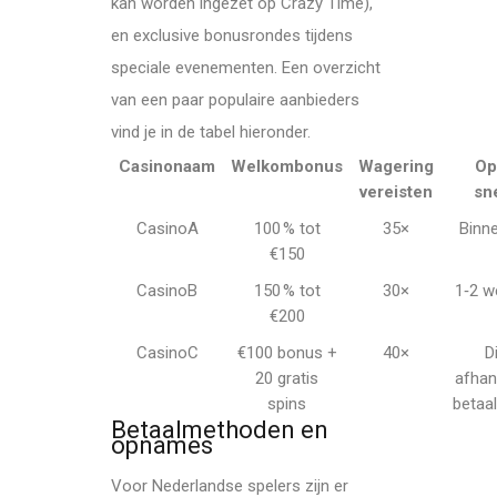
kan worden ingezet op Crazy Time),
en exclusive bonusrondes tijdens
speciale evenementen. Een overzicht
van een paar populaire aanbieders
vind je in de tabel hieronder.
Casinonaam
Welkombonus
Wagering
Op
vereisten
sn
CasinoA
100 % tot
35×
Binne
€150
CasinoB
150 % tot
30×
1‑2 w
€200
CasinoC
€100 bonus +
40×
D
20 gratis
afhank
spins
betaa
Betaalmethoden en
opnames
Voor Nederlandse spelers zijn er