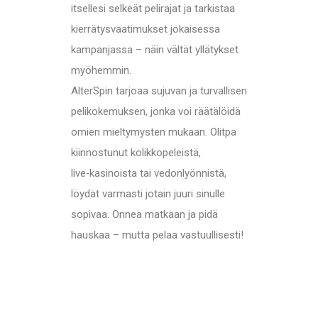
itsellesi selkeät pelirajat ja tarkistaa
kierrätysvaatimukset jokaisessa
kampanjassa – näin vältät yllätykset
myöhemmin.
AlterSpin tarjoaa sujuvan ja turvallisen
pelikokemuksen, jonka voi räätälöidä
omien mieltymysten mukaan. Olitpa
kiinnostunut kolikkopeleistä,
live‑kasinoista tai vedonlyönnistä,
löydät varmasti jotain juuri sinulle
sopivaa. Onnea matkaan ja pidä
hauskaa – mutta pelaa vastuullisesti!