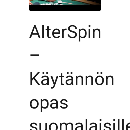
AlterSpin
–
Käytännön
opas
suomalaisill