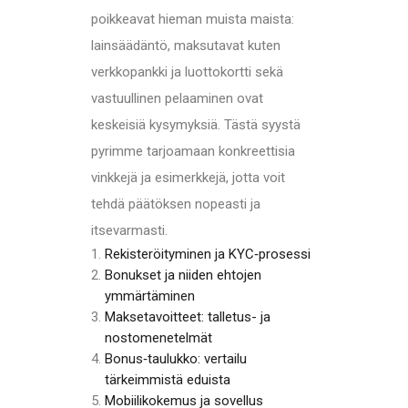
poikkeavat hieman muista maista:
lainsäädäntö, maksutavat kuten
verkkopankki ja luottokortti sekä
vastuullinen pelaaminen ovat
keskeisiä kysymyksiä. Tästä syystä
pyrimme tarjoamaan konkreettisia
vinkkejä ja esimerkkejä, jotta voit
tehdä päätöksen nopeasti ja
itsevarmasti.
Rekisteröityminen ja KYC‑prosessi
Bonukset ja niiden ehtojen
ymmärtäminen
Maksetavoitteet: talletus- ja
nostomenetelmät
Bonus‑taulukko: vertailu
tärkeimmistä eduista
Mobiilikokemus ja sovellus