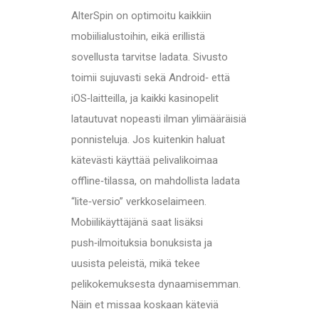
AlterSpin on optimoitu kaikkiin
mobiilialustoihin, eikä erillistä
sovellusta tarvitse ladata. Sivusto
toimii sujuvasti sekä Android‑ että
iOS‑laitteilla, ja kaikki kasinopelit
latautuvat nopeasti ilman ylimääräisiä
ponnisteluja. Jos kuitenkin haluat
kätevästi käyttää peli­valikoimaa
offline‑tilassa, on mahdollista ladata
“lite‑versio” verkkoselaimeen.
Mobiilikäyttäjänä saat lisäksi
push‑ilmoituksia bonuksista ja
uusista peleistä, mikä tekee
pelikokemuksesta dynaamisemman.
Näin et missaa koskaan käteviä