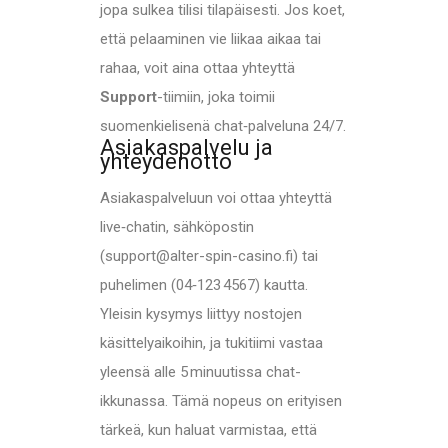
jopa sulkea tilisi tilapäisesti. Jos koet,
että pelaaminen vie liikaa aikaa tai
rahaa, voit aina ottaa yhteyttä
Support
-tiimiin, joka toimii
suomenkielisenä chat‑palveluna 24/7.
Asiakaspalvelu ja
yhteydenotto
Asiakaspalveluun voi ottaa yhteyttä
live‑chatin, sähköpostin
(support@alter-spin-casino.fi) tai
puhelimen (04‑123 4567) kautta.
Yleisin kysymys liittyy nostojen
käsittelyaikoihin, ja tukitiimi vastaa
yleensä alle 5 minuutissa chat-
ikkunassa. Tämä nopeus on erityisen
tärkeä, kun haluat varmistaa, että