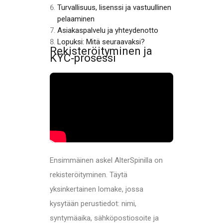
Turvallisuus, lisenssi ja vastuullinen
pelaaminen
Asiakaspalvelu ja yhteydenotto
Lopuksi: Mitä seuraavaksi?
Rekisteröityminen ja
KYC‑prosessi
Ensimmäinen askel AlterSpinilla on
rekisteröityminen. Täytä
yksinkertainen lomake, jossa
kysytään perustiedot: nimi,
syntymäaika, sähköpostiosoite ja