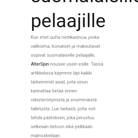
pelaajille
Kun etsit uutta nettikasinoa, jonka
valikoima, bonukset ja maksutavat
sopivat suomalaiselle pelaajalle,
AlterSpin
nousee usein esille. Tässä
artikkelissa käymme läpi kaikki
tärkeimmät asiat, joita sinun
kannattaa tietää ennen
rekisteröitymistä ja ensimmäistä
talletusta. Lue tarkasti, jotta voit
tehdä päätöksen, joka perustuu
selkeään tietoon eikä pelkkään
mainoskeilaan.