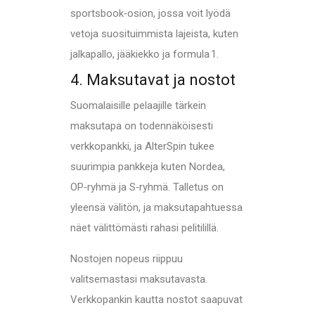
sportsbook‑osion, jossa voit lyödä
vetoja suosituimmista lajeista, kuten
jalkapallo, jääkiekko ja formula 1.
4. Maksutavat ja nostot
Suomalaisille pelaajille tärkein
maksutapa on todennäköisesti
verkkopankki, ja AlterSpin tukee
suurimpia pankkeja kuten Nordea,
OP‑ryhmä ja S‑ryhmä. Talletus on
yleensä välitön, ja maksutapahtuessa
näet välittömästi rahasi pelitilillä.
Nostojen nopeus riippuu
valitsemastasi maksutavasta.
Verkkopankin kautta nostot saapuvat