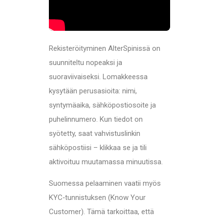
Rekisteröityminen AlterSpinissä on
suunniteltu nopeaksi ja
suoraviivaiseksi. Lomakkeessa
kysytään perusasioita: nimi,
syntymäaika, sähköpostiosoite ja
puhelinnumero. Kun tiedot on
syötetty, saat vahvistuslinkin
sähköpostiisi – klikkaa se ja tili
aktivoituu muutamassa minuutissa.
Suomessa pelaaminen vaatii myös
KYC‑tunnistuksen (Know Your
Customer). Tämä tarkoittaa, että