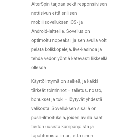
AlterSpin tarjoaa sekä responsiivisen
nettisivun että erillisen
mobiilisovelluksen iOS‑ ja
Android‑laitteille. Sovellus on
optimoitu nopeaksi, ja sen avulla voit
pelata kolikkopelejä, live‑kasinoa ja
tehdä vedonlyöntiä kätevästi liikkeellä
ollessa.
Käyttöliittymä on selkeä, ja kaikki
tärkeät toiminnot – talletus, nosto,
bonukset ja tuki – löytyvät yhdestä
valikosta. Sovelluksen sisällä on
push-ilmoituksia, joiden avulla saat
tiedon uusista kampanjoista ja
tapahtumista ilman, että sinun