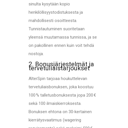
sinulta kysytään kopio
henkilöllisyystodistuksesta ja
mahdollisesti osoitteesta.
Tunnistautuminen suoritetaan
yleensä muutamassa tunnissa, ja se
on pakollinen ennen kuin voit tehdä
nostoja.
2. Bonusjärjestelmät ja
tervetuliaistarjoukset
AlterSpin tarjoaa houkuttelevan
tervetuliaisbonuksen, joka koostuu
100 % talletusbonuksesta jopa 200 €
sekä 100 ilmaiskierroksesta.
Bonuksen ehtona on 30‑kertainen
kierrätysvaatimus (wagering