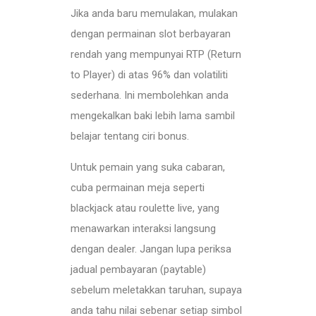
Jika anda baru memulakan, mulakan
dengan permainan slot berbayaran
rendah yang mempunyai RTP (Return
to Player) di atas 96% dan volatiliti
sederhana. Ini membolehkan anda
mengekalkan baki lebih lama sambil
belajar tentang ciri bonus.
Untuk pemain yang suka cabaran,
cuba permainan meja seperti
blackjack atau roulette live, yang
menawarkan interaksi langsung
dengan dealer. Jangan lupa periksa
jadual pembayaran (paytable)
sebelum meletakkan taruhan, supaya
anda tahu nilai sebenar setiap simbol