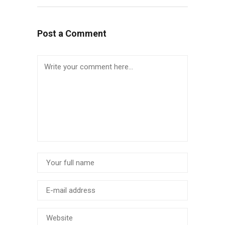
Post a Comment