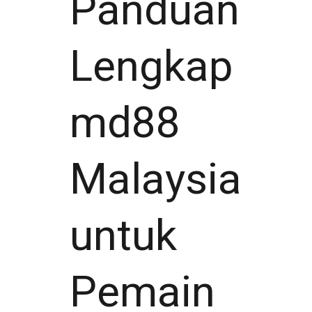
Panduan
Lengkap
md88
Malaysia
untuk
Pemain