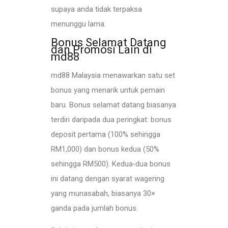
supaya anda tidak terpaksa
menunggu lama.
Bonus Selamat Datang
dan Promosi Lain di
md88
md88 Malaysia menawarkan satu set
bonus yang menarik untuk pemain
baru. Bonus selamat datang biasanya
terdiri daripada dua peringkat: bonus
deposit pertama (100% sehingga
RM1,000) dan bonus kedua (50%
sehingga RM500). Kedua‑dua bonus
ini datang dengan syarat wagering
yang munasabah, biasanya 30×
ganda pada jumlah bonus.