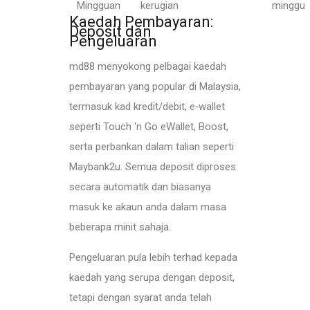
Mingguan
kerugian
minggu
Kaedah Pembayaran:
Deposit dan
Pengeluaran
md88 menyokong pelbagai kaedah
pembayaran yang popular di Malaysia,
termasuk kad kredit/debit, e‑wallet
seperti Touch ‘n Go eWallet, Boost,
serta perbankan dalam talian seperti
Maybank2u. Semua deposit diproses
secara automatik dan biasanya
masuk ke akaun anda dalam masa
beberapa minit sahaja.
Pengeluaran pula lebih terhad kepada
kaedah yang serupa dengan deposit,
tetapi dengan syarat anda telah