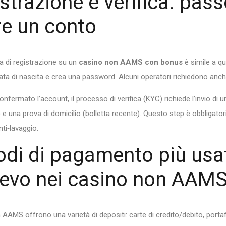
strazione e verifica: pas
re un conto
a di registrazione su un
casino non AAMS con bonus
è simile a qu
ta di nascita e crea una password. Alcuni operatori richiedono anche
nfermato l’account, il processo di verifica (KYC) richiede l’invio di u
e una prova di domicilio (bolletta recente). Questo step è obbligatorio 
ti‑lavaggio.
di di pagamento più usati
ievo nei casino non AAM
AAMS offrono una varietà di depositi: carte di credito/debito, portafogli