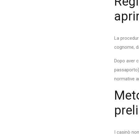
Regi
apri
La procedur
cognome, da
Dopo aver co
passaporto) 
normative an
Meto
prel
I casinò non 