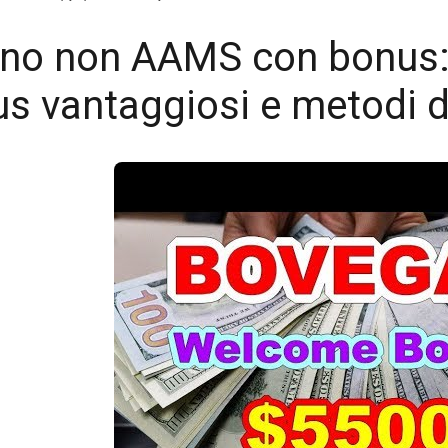
no non AAMS con bonus: 
s vantaggiosi e metodi 