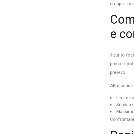
croupier real
Come
e co
Il punto foca
prima di pot
prelievo.
Altre condiz
Limitazio
Scadenza
Massimo 
Confrontare 