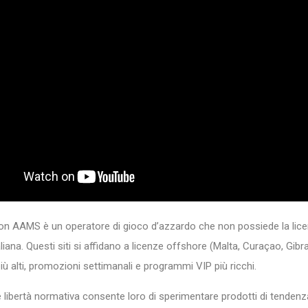
n AAMS è un operatore di gioco d’azzardo che non possiede la licenz
liana. Questi siti si affidano a licenze offshore (Malta, Curaçao, Gib
ù alti, promozioni settimanali e programmi VIP più ricchi.
libertà normativa consente loro di sperimentare prodotti di tendenza,