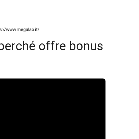
s://www.megalab.it/
.
perché offre bonus