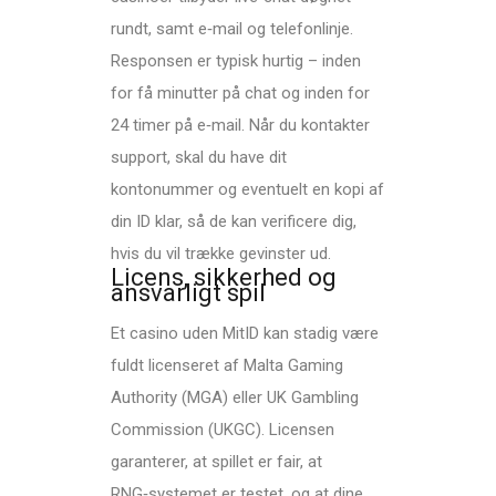
rundt, samt e‑mail og telefonlinje.
Responsen er typisk hurtig – inden
for få minutter på chat og inden for
24 timer på e‑mail. Når du kontakter
support, skal du have dit
kontonummer og eventuelt en kopi af
din ID klar, så de kan verificere dig,
hvis du vil trække gevinster ud.
Licens, sikkerhed og
ansvarligt spil
Et casino uden MitID kan stadig være
fuldt licenseret af Malta Gaming
Authority (MGA) eller UK Gambling
Commission (UKGC). Licensen
garanterer, at spillet er fair, at
RNG‑systemet er testet, og at dine