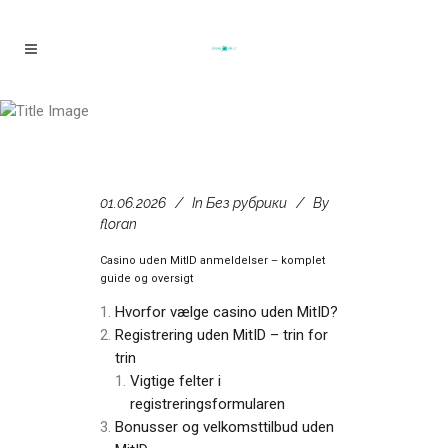
Casino uden MitID
anmeldelser – komplet guide
og oversigt
01.06.2026
In
Без рубрики
By
floran
Casino uden MitID anmeldelser – komplet
guide og oversigt
Hvorfor vælge casino uden MitID?
Registrering uden MitID – trin for
trin
Vigtige felter i
registreringsformularen
Bonusser og velkomsttilbud uden