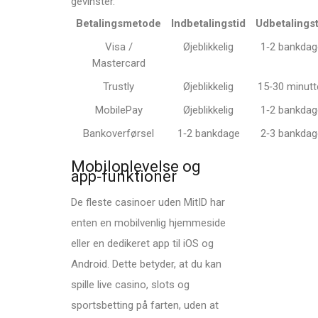
gevinster.
Betalingsmetode
Indbetalingstid
Udbetalingst
Visa /
Øjeblikkelig
1‑2 bankdag
Mastercard
Trustly
Øjeblikkelig
15‑30 minutt
MobilePay
Øjeblikkelig
1‑2 bankdag
Bankoverførsel
1‑2 bankdage
2‑3 bankdag
Mobiloplevelse og
app‑funktioner
De fleste casinoer uden MitID har
enten en mobilvenlig hjemmeside
eller en dedikeret app til iOS og
Android. Dette betyder, at du kan
spille live casino, slots og
sportsbetting på farten, uden at