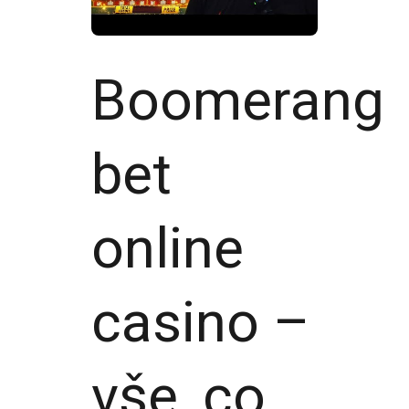
Boomerang
bet
online
casino –
vše, co