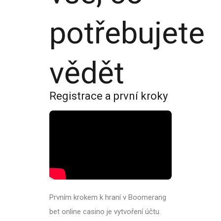
potřebujete
vědět
Registrace a první kroky
Prvním krokem k hraní v Boomerang
bet online casino je vytvoření účtu.