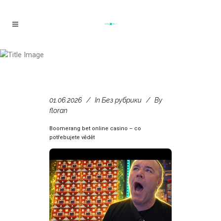
Boomerang bet online casino
– co potřebujete vědět
01.06.2026
In
Без рубрики
By
floran
Boomerang bet online casino – co
potřebujete vědět