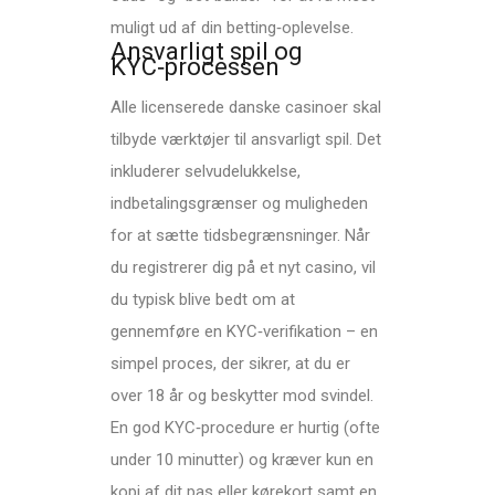
muligt ud af din betting‑oplevelse.
Ansvarligt spil og
KYC‑processen
Alle licenserede danske casinoer skal
tilbyde værktøjer til ansvarligt spil. Det
inkluderer selvudelukkelse,
indbetalingsgrænser og muligheden
for at sætte tidsbegrænsninger. Når
du registrerer dig på et nyt casino, vil
du typisk blive bedt om at
gennemføre en KYC‑verifikation – en
simpel proces, der sikrer, at du er
over 18 år og beskytter mod svindel.
En god KYC‑procedure er hurtig (ofte
under 10 minutter) og kræver kun en
kopi af dit pas eller kørekort samt en