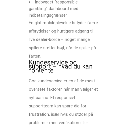
Indbygget “responsible
gambling”‑dashboard med
indbetalingsgrænser
En glat mobiloplevelse betyder færre
afbrydelser og hurtigere adgang til
live dealer‑borde – noget mange
spillere sætter højt, når de spiller på
farten.
Kundeservice og
support – hvad du kan
forvente
God kundeservice er en af de mest
oversete faktorer, når man vælger et
nyt casino. Et responsivt
supportteam kan spare dig for
frustration, især hvis du støder på
problemer med verifikation eller