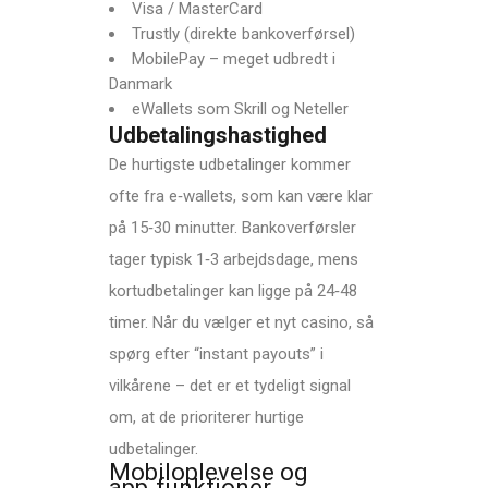
Visa / MasterCard
Trustly (direkte bankoverførsel)
MobilePay – meget udbredt i
Danmark
eWallets som Skrill og Neteller
Udbetalingshastighed
De hurtigste udbetalinger kommer
ofte fra e‑wallets, som kan være klar
på 15‑30 minutter. Bankoverførsler
tager typisk 1‑3 arbejdsdage, mens
kortudbetalinger kan ligge på 24‑48
timer. Når du vælger et nyt casino, så
spørg efter “instant payouts” i
vilkårene – det er et tydeligt signal
om, at de prioriterer hurtige
udbetalinger.
Mobiloplevelse og
app‑funktioner