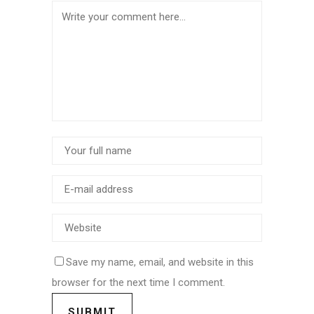
Save my name, email, and website in this
browser for the next time I comment.