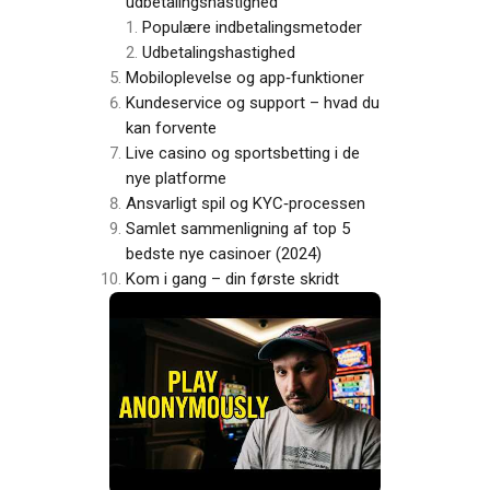
udbetalingshastighed
Populære indbetalingsmetoder
Udbetalingshastighed
Mobiloplevelse og app‑funktioner
Kundeservice og support – hvad du
kan forvente
Live casino og sportsbetting i de
nye platforme
Ansvarligt spil og KYC‑processen
Samlet sammenligning af top 5
bedste nye casinoer (2024)
Kom i gang – din første skridt