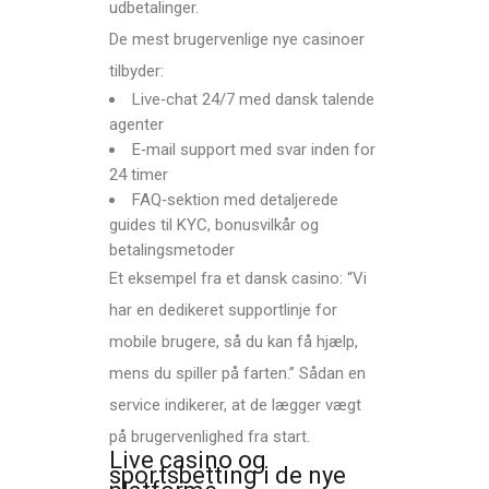
udbetalinger.
De mest brugervenlige nye casinoer
tilbyder:
Live‑chat 24/7 med dansk talende
agenter
E‑mail support med svar inden for
24 timer
FAQ‑sektion med detaljerede
guides til KYC, bonusvilkår og
betalingsmetoder
Et eksempel fra et dansk casino: “Vi
har en dedikeret supportlinje for
mobile brugere, så du kan få hjælp,
mens du spiller på farten.” Sådan en
service indikerer, at de lægger vægt
på brugervenlighed fra start.
Live casino og
sportsbetting i de nye