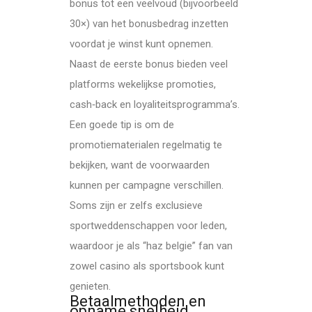
bonus tot een veelvoud (bijvoorbeeld
30×) van het bonusbedrag inzetten
voordat je winst kunt opnemen.
Naast de eerste bonus bieden veel
platforms wekelijkse promoties,
cash‑back en loyaliteitsprogramma’s.
Een goede tip is om de
promotiematerialen regelmatig te
bekijken, want de voorwaarden
kunnen per campagne verschillen.
Soms zijn er zelfs exclusieve
sportweddenschappen voor leden,
waardoor je als “haz belgie” fan van
zowel casino als sportsbook kunt
genieten.
Betaalmethoden en
opname snelheid