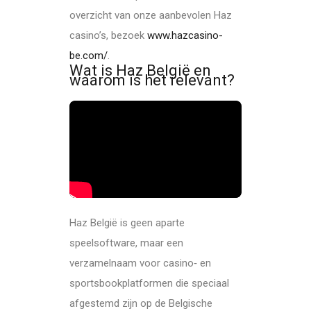
overzicht van onze aanbevolen Haz
casino’s, bezoek
www.hazcasino-
be.com/
.
Wat is Haz België en
waarom is het relevant?
Haz België is geen aparte
speelsoftware, maar een
verzamelnaam voor casino‑ en
sportsbookplatformen die speciaal
afgestemd zijn op de Belgische