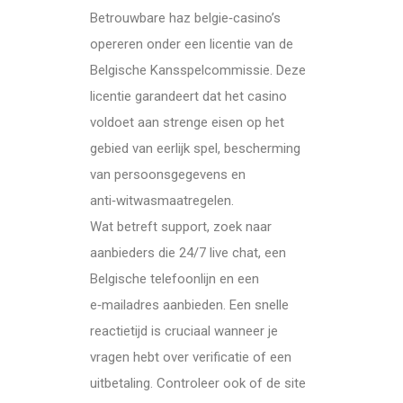
Betrouwbare haz belgie‑casino’s
opereren onder een licentie van de
Belgische Kansspelcommissie. Deze
licentie garandeert dat het casino
voldoet aan strenge eisen op het
gebied van eerlijk spel, bescherming
van persoonsgegevens en
anti‑witwasmaatregelen.
Wat betreft support, zoek naar
aanbieders die 24/7 live chat, een
Belgische telefoonlijn en een
e‑mailadres aanbieden. Een snelle
reactietijd is cruciaal wanneer je
vragen hebt over verificatie of een
uitbetaling. Controleer ook of de site