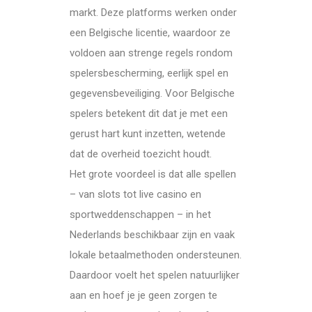
markt. Deze platforms werken onder
een Belgische licentie, waardoor ze
voldoen aan strenge regels rondom
spelersbescherming, eerlijk spel en
gegevensbeveiliging. Voor Belgische
spelers betekent dit dat je met een
gerust hart kunt inzetten, wetende
dat de overheid toezicht houdt.
Het grote voordeel is dat alle spellen
– van slots tot live casino en
sportweddenschappen – in het
Nederlands beschikbaar zijn en vaak
lokale betaalmethoden ondersteunen.
Daardoor voelt het spelen natuurlijker
aan en hoef je je geen zorgen te