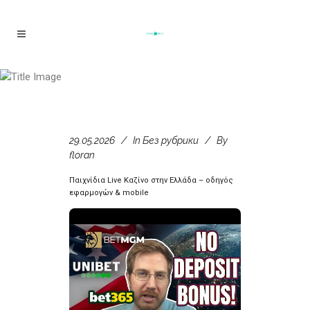
Παιχνίδια Live Καζίνο στην
Ελλάδα – οδηγός εφαρμογών
& mobile
29.05.2026
In
Без рубрики
By
floran
Παιχνίδια Live Καζίνο στην Ελλάδα – οδηγός
εφαρμογών & mobile