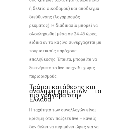
σας ζητηθεί ταυτότητα (διαβατήριο
ή δελτίο οικοδόμου) και απόδειγμα
διεύθυνσης (λογαριασμός
ρεύματος). Η διαδικασία μπορεί να
ολοκληρωθεί μέσα σε 24‑48 ώρες,
ειδικά αν το καζίνο συνεργάζεται με
τουριστικούς παρόχους
επαλήθευσης. Έπειτα, μπορείτε να
ξεκινήσετε το live παιχνίδι χωρίς
περιορισμούς.
Τρόποι κατάθεσης και
ανάληψη χρημάτων – τα
πιο γρήγορα στην
Ελλάδα
Η ταχύτητα των συναλλαγών είναι
κρίσιμη όταν παίζετε live – κανείς
δεν θέλει να περιμένει ώρες για να