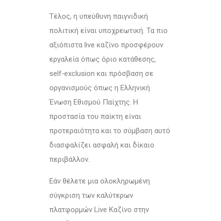
Τέλος, η υπεύθυνη παιγνιδική
πολιτική είναι υποχρεωτική. Τα πιο
αξιόπιστα live καζίνο προσφέρουν
εργαλεία όπως όριο κατάθεσης,
self‑exclusion και πρόσβαση σε
οργανισμούς όπως η Ελληνική
Ένωση Εθισμού Παίχτης. Η
προστασία του παίκτη είναι
προτεραιότητα και το σύμβαση αυτό
διασφαλίζει ασφαλή και δίκαιο
περιβάλλον.
Εάν θέλετε μια ολοκληρωμένη
σύγκριση των καλύτερων
πλατφορμών Live Καζίνο στην