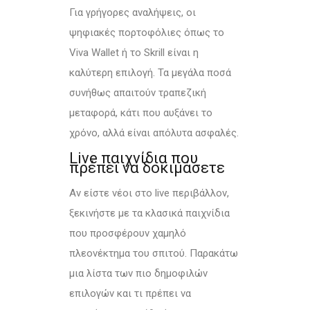
Για γρήγορες αναλήψεις, οι
ψηφιακές πορτοφόλιες όπως το
Viva Wallet ή το Skrill είναι η
καλύτερη επιλογή. Τα μεγάλα ποσά
συνήθως απαιτούν τραπεζική
μεταφορά, κάτι που αυξάνει το
χρόνο, αλλά είναι απόλυτα ασφαλές.
Live παιχνίδια που
πρέπει να δοκιμάσετε
Αν είστε νέοι στο live περιβάλλον,
ξεκινήστε με τα κλασικά παιχνίδια
που προσφέρουν χαμηλό
πλεονέκτημα του σπιτού. Παρακάτω
μια λίστα των πιο δημοφιλών
επιλογών και τι πρέπει να