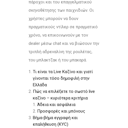
πάροχοι και του επαγγελματικού
σκηνοθέτησης των παιχνιδιών. Οι
χρήστες μπορούν να δουν
πραγματικούς ντίλερ σε πραγματικό
χρόνο, να επικοινωνούν με τον
dealer μέσω chat και να βιώσουν την
τριπλή αδρεναλίνη της ρουλέτας,
του μπλακτζακ ή του μπακαρά.
Τι είναι τα Live Καζίνο και γιατί
γίνονται τόσο δημοφιλή στην
Ελλάδα
Πώς να επιλέξετε το σωστό live
καζίνο – κυριότερα κριτήρια
Άδεια και ασφάλεια
Προσφορές και μπόνους
Βήμα‑βήμα εγγραφή και
επαλήθευση (KYC)