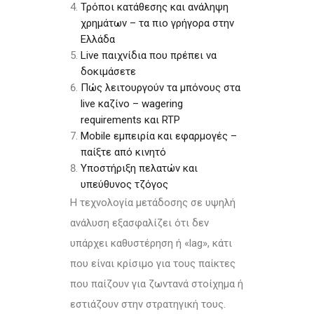
Τρόποι κατάθεσης και ανάληψη
χρημάτων – τα πιο γρήγορα στην
Ελλάδα
Live παιχνίδια που πρέπει να
δοκιμάσετε
Πώς λειτουργούν τα μπόνους στα
live καζίνο – wagering
requirements και RTP
Mobile εμπειρία και εφαρμογές –
παίξτε από κινητό
Υποστήριξη πελατών και
υπεύθυνος τζόγος
Η τεχνολογία μετάδοσης σε υψηλή
ανάλυση εξασφαλίζει ότι δεν
υπάρχει καθυστέρηση ή «lag», κάτι
που είναι κρίσιμο για τους παίκτες
που παίζουν για ζωντανά στοίχημα ή
εστιάζουν στην στρατηγική τους.