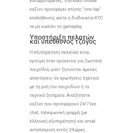
ενσωματωμένες. Ένα καλό mobile
καζίνο προσφέρει επίσης “one‑tap”
επαλήθευση, ώστε η διαδικασία KYC
να μη κωλύει το gameplay.
Υποστήριξη πελατών
και υπεύθυνος τζόγος
Η εξυπηρέτηση πελατών είναι
κρίσιμη όταν πρόκειται για ζωντανά
παιχνίδια, γιατί ζητούνται άμεσες
απαντήσεις σε ερωτήσεις σχετικά
με τη ροή του παιχνιδιού ή τα
τεχνικά ζητήματα. Αναζητήστε
καζίνο που προσφέρουν 24/7 live
chat, τηλεφωνική γραμμή (με
ελληνική εξυπηρέτηση) και email
ανταπόκριση εντός 24 ώρες.