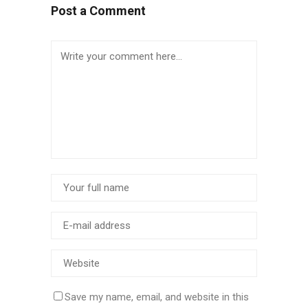
Post a Comment
Save my name, email, and website in this