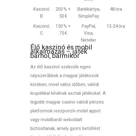
Kaszinó
200 % +
Bankkártya,
48 óra
B
50 €
SimplePay
Kaszinó
150 % +
PayPal,
12‑24 óra
C
75 €
Visa,
Neteller
Élő kaszinó és mobil
alkalmazás – játék
bárhol, bármikor
Az élő kaszinó szekciók egyre
népszerűbbek a magyar játékosok
körében, mivel valós időben, valódi
krupiékkal kínálnak asztali játékokat. A
legjobb magyar casino valódi pénzes
platformok reszponzív mobil appot
vagy mobilbarát weboldalt
biztosítanak, amely gyors betöltést