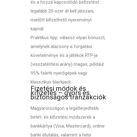
és a hozzá kapcsolódó befizetést
legalább 20‑szer át kell játszani,
mielőtt kifizethető nyereményt
kapnál.
Praktikus tipp: válassz olyan bónuszt,
amelynek alacsony a forgatási
követelménye és a játékok RTP‑je
(visszatérítési arány) magas, például
95 % feletti nyerőgépek vagy
klasszikus blackjack.
Fizetési módok és
kifizetés – gyors és
biztonságos tranzakciók
Magyarországon a legelterjedtebb
betét‑ és kifizetési módszerek a
bankkártya (Visa, Mastercard), online
banki átutalás, valamint a helyi