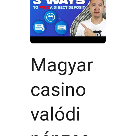
Magyar
casino
valódi