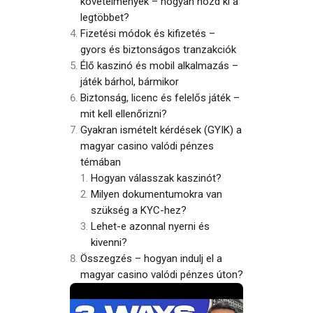
követelmények – hogyan hozd ki a
legtöbbet?
Fizetési módok és kifizetés –
gyors és biztonságos tranzakciók
Élő kaszinó és mobil alkalmazás –
játék bárhol, bármikor
Biztonság, licenc és felelős játék –
mit kell ellenőrizni?
Gyakran ismételt kérdések (GYIK) a
magyar casino valódi pénzes
témában
Hogyan válasszak kaszinót?
Milyen dokumentumokra van
szükség a KYC-hez?
Lehet-e azonnal nyerni és
kivenni?
Összegzés – hogyan indulj el a
magyar casino valódi pénzes úton?