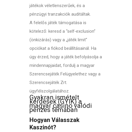
játékok véletlenszerűek, és a
pénzügyi tranzakciók auditáltak.
A felelős játék támogatása is
kötelező: keresd a “self‑exclusion”
(önkizárás) vagy a „játék limit”
opciókat a fiókod beállításainál. Ha
úgy érzed, hogy a játék befolyásolja a
mindennapjaidat, fordulj a magyar
Szerencsejáték Felügyelethez vagy a
Szerencsejáték Zrt.
ügyfélszolgálatához.
Gyakran ismételt
kérdések (GYIK) a
magyar casino valódi
pénzes témában
Hogyan Válasszak
Kaszinót?