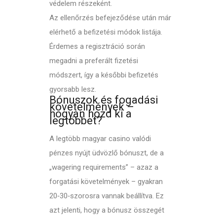
védelem részeként.
Az ellenőrzés befejeződése után már
elérhető a befizetési módok listája.
Érdemes a regisztráció során
megadni a preferált fizetési
módszert, így a későbbi befizetés
gyorsabb lesz.
Bónuszok és fogadási
követelmények –
hogyan hozd ki a
legtöbbet?
A legtöbb magyar casino valódi
pénzes nyújt üdvözlő bónuszt, de a
„wagering requirements” – azaz a
forgatási követelmények – gyakran
20‑30‑szorosra vannak beállítva. Ez
azt jelenti, hogy a bónusz összegét