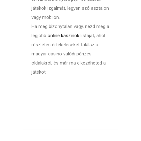
játékok izgalmát, legyen szó asztalon
vagy mobilon.
Ha még bizonytalan vagy, nézd meg a
legjobb
online kaszinók
listáját, ahol
részletes értékeléseket találsz a
magyar casino valódi pénzes
oldalakról, és már ma elkezdheted a
játékot.