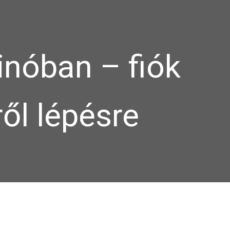
inóban – fiók
ről lépésre