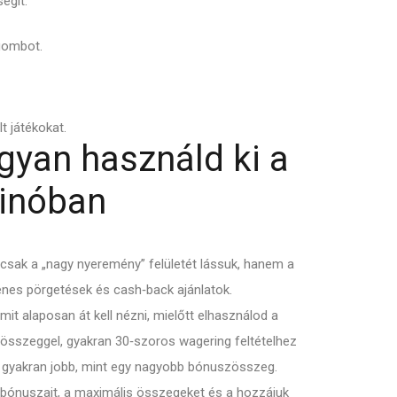
egít.
 gombot.
t játékokat.
yan használd ki a
zinóban
csak a „nagy nyeremény” felületét lássuk, hanem a
yenes pörgetések és cash‑back ajánlatok.
it alaposan át kell nézni, mielőtt elhasználod a
 összeggel, gyakran 30‑szoros wagering feltételhez
g gyakran jobb, mint egy nagyobb bónuszösszeg.
k bónuszait, a maximális összegeket és a hozzájuk