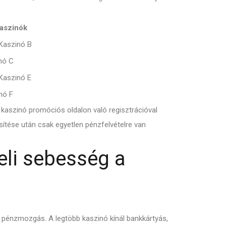
kaszinók
Kaszinó B
nó C
Kaszinó E
nó F
 kaszinó promóciós oldalon való regisztrációval
esítése után csak egyetlen pénzfelvételre van
eli sebesség a
pénzmozgás. A legtöbb kaszinó kínál bankkártyás,