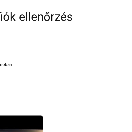
iók ellenőrzés
inóban