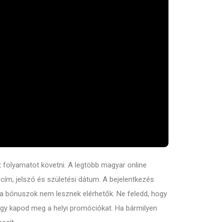
t folyamatot követni. A legtöbb magyar online
 cím, jelszó és születési dátum. A bejelentkezés
en a bónuszok nem lesznek elérhetők. Ne feledd, hogy
így kapod meg a helyi promóciókat. Ha bármilyen