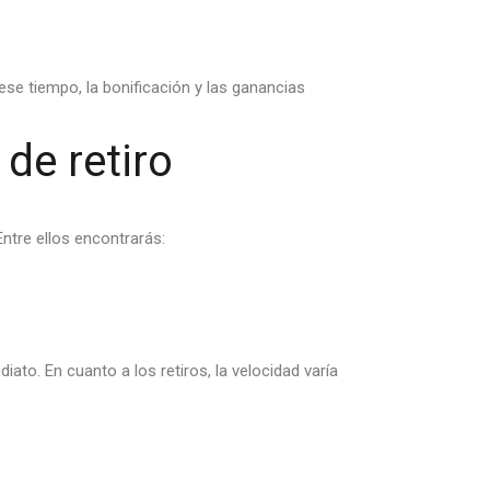
ese tiempo, la bonificación y las ganancias
de retiro
ntre ellos encontrarás:
ato. En cuanto a los retiros, la velocidad varía