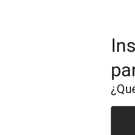
In
pa
¿Qué