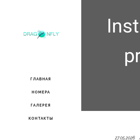
Ins
p
ГЛАВНАЯ
НОМЕРА
ГАЛЕРЕЯ
КОНТАКТЫ
27.05.2026