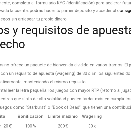
ente, completa el formulario KYC (identificación) para acelerar futur
ivada la cuenta, podrás hacer tu primer depósito y acceder al
consigu
uegos sin arriesgar tu propio dinero.
s y requisitos de apuest
vecho
sino ofrece un paquete de bienvenida dividido en varios tramos. El 
 con un requisito de apuesta (wagering) de 30 x. En los siguientes do
ectivamente, manteniendo el mismo requisito.
al leer la letra pequeña: los juegos con mayor RTP (retorno al juga
entras que slots de alta volatilidad pueden tardar más en cumplir los 
juegos como “Starburst” o “Book of Dead”, que tienen una contribuci
ito
Bonificación
Límite máximo
Wagering
. 20 €)
100 %
200 €
30 x