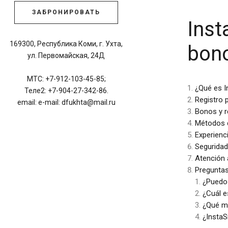
ЗАБРОНИРОВАТЬ
Inst
169300, Республика Коми, г. Ухта,
bon
ул. Первомайская, 24Д
МТС: +7-912-103-45-85;
¿Qué es I
Теле2: +7-904-27-342-86.
Registro 
email: e-mail: dfukhta@mail.ru
Bonos y r
Métodos d
Experienc
Seguridad
Atención 
Preguntas
¿Puedo 
¿Cuál e
¿Qué mé
¿InstaS