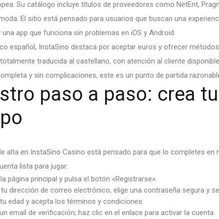
opea. Su catálogo incluye títulos de proveedores como NetEnt, Pragm
moda. El sitio está pensado para usuarios que buscan una experiencia
 una app que funciona sin problemas en iOS y Android.
lico español, InstaSino destaca por aceptar euros y ofrecer métodos
totalmente traducida al castellano, con atención al cliente disponibl
completa y sin complicaciones, este es un punto de partida razonabl
stro paso a paso: crea tu
mpo
de alta en InstaSino Casino está pensado para que lo completes en
uenta lista para jugar:
a página principal y pulsa el botón «Registrarse».
 tu dirección de correo electrónico, elige una contraseña segura y 
tu edad y acepta los términos y condiciones.
un email de verificación; haz clic en el enlace para activar la cuenta.