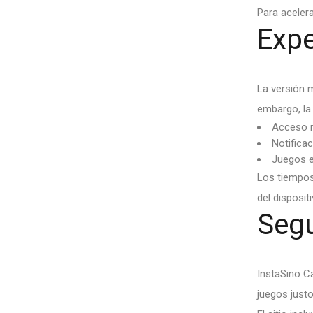
Para acelera
Expe
La versión 
embargo, la
Acceso rá
Notifica
Juegos e
Los tiempos
del disposit
Segu
InstaSino C
juegos just