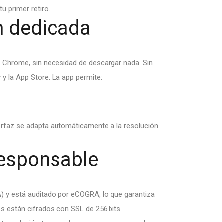
tu primer retiro.
ón dedicada
y Chrome, sin necesidad de descargar nada. Sin
y la App Store. La app permite:
terfaz se adapta automáticamente a la resolución
responsable
A) y está auditado por eCOGRA, lo que garantiza
s están cifrados con SSL de 256 bits.