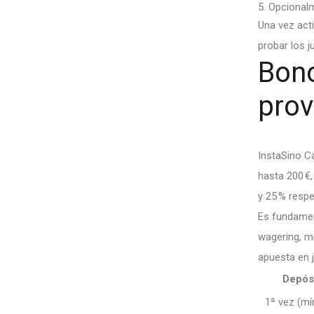
Opcionalm
Una vez act
probar los j
Bono
pro
InstaSino Ca
hasta 200 €,
y 25 % resp
Es fundament
wagering, mi
apuesta en 
Depós
1ª vez (mín