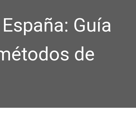
 España: Guía
 métodos de