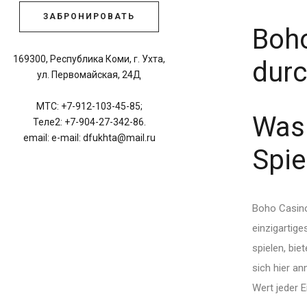
ЗАБРОНИРОВАТЬ
Boh
169300, Республика Коми, г. Ухта,
durc
ул. Первомайская, 24Д
МТС: +7-912-103-45-85;
Was 
Теле2: +7-904-27-342-86.
email: e-mail: dfukhta@mail.ru
Spie
Boho Casino 
einzigartig
spielen, bi
sich hier an
Wert jeder 