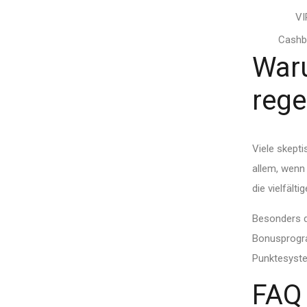
VI
Cashb
Waru
rege
Viele skepti
allem, wenn
die vielfält
Besonders d
Bonusprogra
Punktesyst
FAQ