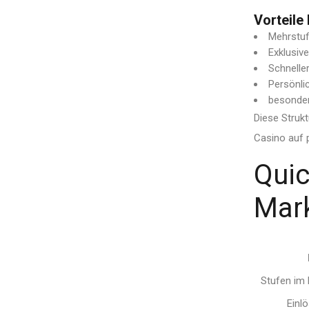
Vorteile
Mehrstuf
Exklusiv
Schnelle
Persönli
besonder
Diese Strukt
Casino auf p
Quic
Mark
Stufen im
Einl