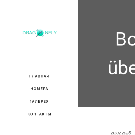
Bo
übe
ГЛАВНАЯ
НОМЕРА
ГАЛЕРЕЯ
КОНТАКТЫ
20.02.2026