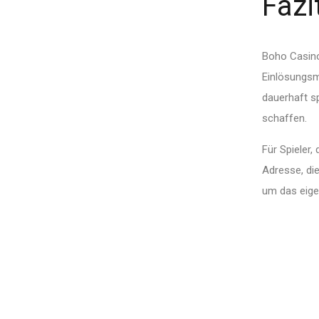
Fazi
Boho Casino 
Einlösungsm
dauerhaft sp
schaffen.
Für Spieler
Adresse, die
um das eige