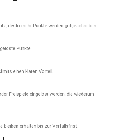
satz, desto mehr Punkte werden gutgeschrieben.
ngelöste Punkte.
imits einen klaren Vorteil.
der Freispiele eingelöst werden, die wiederum
 bleiben erhalten bis zur Verfallsfrist.