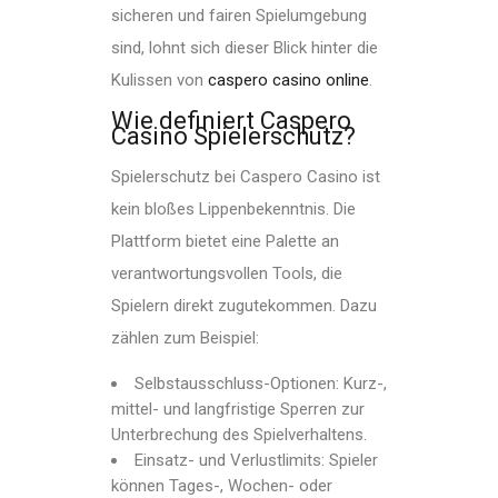
sicheren und fairen Spielumgebung
sind, lohnt sich dieser Blick hinter die
Kulissen von
caspero casino online
.
Wie definiert Caspero
Casino Spielerschutz?
Spielerschutz bei Caspero Casino ist
kein bloßes Lippenbekenntnis. Die
Plattform bietet eine Palette an
verantwortungsvollen Tools, die
Spielern direkt zugutekommen. Dazu
zählen zum Beispiel:
Selbstausschluss-Optionen: Kurz-,
mittel- und langfristige Sperren zur
Unterbrechung des Spielverhaltens.
Einsatz- und Verlustlimits: Spieler
können Tages-, Wochen- oder