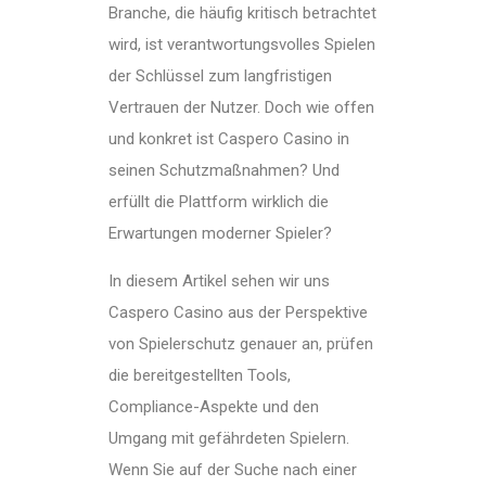
Branche, die häufig kritisch betrachtet
wird, ist verantwortungsvolles Spielen
der Schlüssel zum langfristigen
Vertrauen der Nutzer. Doch wie offen
und konkret ist Caspero Casino in
seinen Schutzmaßnahmen? Und
erfüllt die Plattform wirklich die
Erwartungen moderner Spieler?
In diesem Artikel sehen wir uns
Caspero Casino aus der Perspektive
von Spielerschutz genauer an, prüfen
die bereitgestellten Tools,
Compliance-Aspekte und den
Umgang mit gefährdeten Spielern.
Wenn Sie auf der Suche nach einer