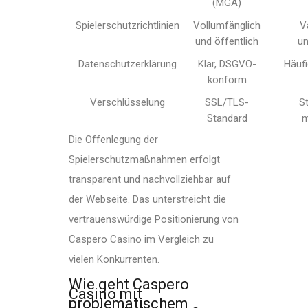
(MGA)
Spielerschutzrichtlinien
Vollumfänglich
V
und öffentlich
un
Datenschutzerklärung
Klar, DSGVO-
Häuf
konform
Verschlüsselung
SSL/TLS-
S
Standard
m
Die Offenlegung der
Spielerschutzmaßnahmen erfolgt
transparent und nachvollziehbar auf
der Webseite. Das unterstreicht die
vertrauenswürdige Positionierung von
Caspero Casino im Vergleich zu
vielen Konkurrenten.
Wie geht Caspero
Casino mit
problematischem