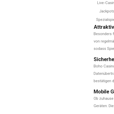
Live-Casi
Jackpot
Spezialspi
Attrakti
Besonders f
von regelmä
sodass Spie
Sicherhe
Boho Casino
Datenübertr
bestätigen d
Mobile 
Ob zuhause 
Geräten. Di