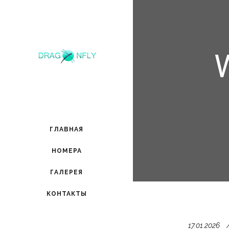
ГЛАВНАЯ
НОМЕРА
ГАЛЕРЕЯ
КОНТАКТЫ
17.01.2026