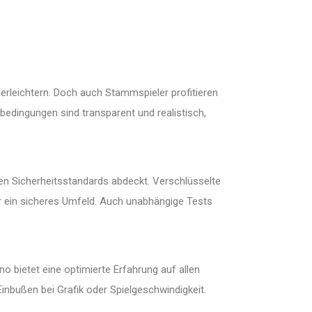
rleichtern. Doch auch Stammspieler profitieren
dingungen sind transparent und realistisch,
en Sicherheitsstandards abdeckt. Verschlüsselte
r ein sicheres Umfeld. Auch unabhängige Tests
ietet eine optimierte Erfahrung auf allen
Einbußen bei Grafik oder Spielgeschwindigkeit.