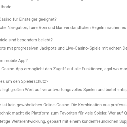
thode.
Casino für Einsteiger geeignet?
ache Navigation, faire Boni und klar verständlichen Regeln machen es 
iele sind besonders beliebt?
ots mit progressiven Jackpots und Live-Casino-Spiele mit echten Dea
ine mobile App?
 Casino App ermöglicht den Zugriff auf alle Funktionen, egal wo man
t es um den Spielerschutz?
 legt großen Wert auf verantwortungsvolles Spielen und bietet ents
 ist kein gewöhnliches Online-Casino. Die Kombination aus professi
hnik macht die Plattform zum Favoriten für viele Spieler. Wer auf Qua
 stetige Weiterentwicklung, gepaart mit einem kundenfreundlichen Supp