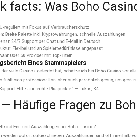
k facts: Was Boho Casi
EU-reguliert mit Fokus auf Verbraucherschutz
n: Breite Palette inkl. Kryptowährungen, schnelle Auszahlungen
enst: 24/7 Support per Chat und E-Mail in Deutsch
uktur: Flexibel und an Spielerbedürfnisse angepasst
wahl: Über 50 Provider mit Top-Titeln
gsbericht Eines Stammspielers
 der viele Casinos getestet hat, schätze ich bei Boho Casino vor al
m fühlt sich professionell an, aber auch persönlich genug, um gern 
Support-Hilfe sind echte Pluspunkte.“ — Lukas, 34
— Häufige Fragen zu Boh
ell sind Ein- und Auszahlungen bei Boho Casino?
n werden sofort gutgeschrieben. Auszahlungen sind oft innerhalb v