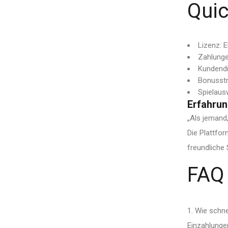
Quic
Lizenz: 
Zahlunge
Kundendi
Bonusstr
Spielaus
Erfahrun
„Als jemand,
Die Plattfor
freundliche 
FAQ 
1. Wie schn
Einzahlunge