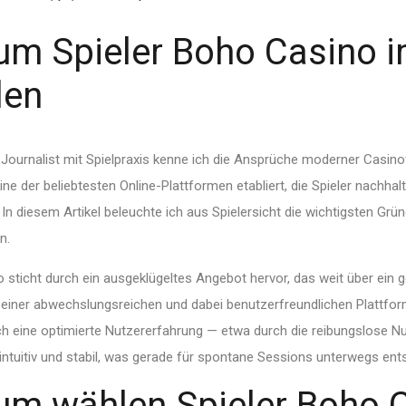
m Spieler Boho Casino 
len
Journalist mit Spielpraxis kenne ich die Ansprüche moderner Casino
ine der beliebtesten Online-Plattformen etabliert, die Spieler nachh
n diesem Artikel beleuchte ich aus Spielersicht die wichtigsten Grü
n.
 sticht durch ein ausgeklügeltes Angebot hervor, das weit über ein g
iner abwechslungsreichen und dabei benutzerfreundlichen Plattform is
h eine optimierte Nutzererfahrung — etwa durch die reibungslose N
 intuitiv und stabil, was gerade für spontane Sessions unterwegs ent
m wählen Spieler Boho 