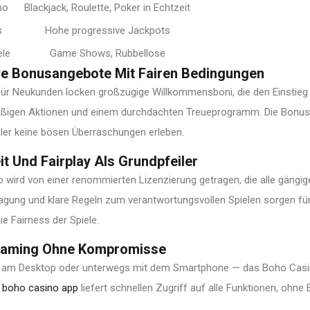
no
Blackjack, Roulette, Poker in Echtzeit
s
Hohe progressive Jackpots
ele
Game Shows, Rubbellose
ve Bonusangebote Mit Fairen Bedingungen
ür Neukunden locken großzügige Willkommensboni, die den Einstieg e
ßigen Aktionen und einem durchdachten Treueprogramm. Die Bonusbe
ler keine bösen Überraschungen erleben.
it Und Fairplay Als Grundpfeiler
 wird von einer renommierten Lizenzierung getragen, die alle gängig
agung und klare Regeln zum verantwortungsvollen Spielen sorgen fü
ie Fairness der Spiele.
Gaming Ohne Kompromisse
am Desktop oder unterwegs mit dem Smartphone — das Boho Casino b
e
boho casino app
liefert schnellen Zugriff auf alle Funktionen, ohne 