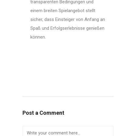
transparenten Bedingungen und
einem breiten Spielangebot stellt
sicher, dass Einsteiger von Anfang an
Spaß und Erfolgserlebnisse genießen
können.
Post a Comment