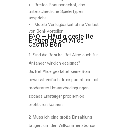
Breites Bonusangebot, das
unterschiedliche Spielertypen
anspricht
Mobile Verfügbarkeit ohne Verlust
von Boni-Vorteilen
FAQ — Häufig gestellte
Fragen zu Bet Alice
Casino Boni
1. Sind die Boni bei Bet Alice auch für
Anfänger wirklich geeignet?
Ja, Bet Alice gestaltet seine Boni
bewusst einfach, transparent und mit
moderaten Umsatzbedingungen,
sodass Einsteiger problemlos
profitieren können.
2. Muss ich eine große Einzahlung
tätigen, um den Willkommensbonus