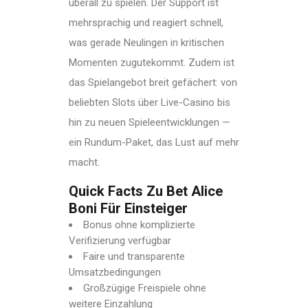
überall zu spielen. Der Support ist
mehrsprachig und reagiert schnell,
was gerade Neulingen in kritischen
Momenten zugutekommt. Zudem ist
das Spielangebot breit gefächert: von
beliebten Slots über Live-Casino bis
hin zu neuen Spieleentwicklungen —
ein Rundum-Paket, das Lust auf mehr
macht.
Quick Facts Zu Bet Alice
Boni Für Einsteiger
Bonus ohne komplizierte
Verifizierung verfügbar
Faire und transparente
Umsatzbedingungen
Großzügige Freispiele ohne
weitere Einzahlung