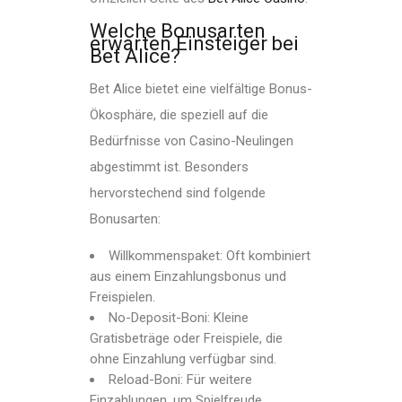
Welche Bonusarten
erwarten Einsteiger bei
Bet Alice?
Bet Alice bietet eine vielfältige Bonus-
Ökosphäre, die speziell auf die
Bedürfnisse von Casino-Neulingen
abgestimmt ist. Besonders
hervorstechend sind folgende
Bonusarten:
Willkommenspaket: Oft kombiniert
aus einem Einzahlungsbonus und
Freispielen.
No-Deposit-Boni: Kleine
Gratisbeträge oder Freispiele, die
ohne Einzahlung verfügbar sind.
Reload-Boni: Für weitere
Einzahlungen, um Spielfreude