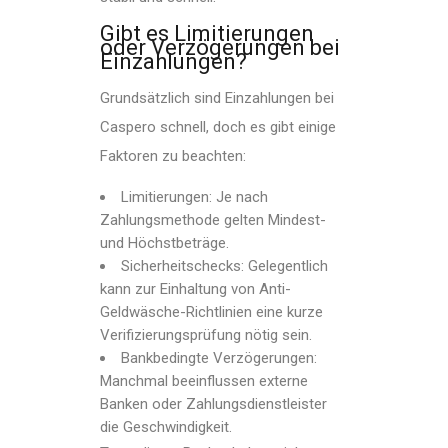
Gibt es Limitierungen
oder Verzögerungen bei
Einzahlungen?
Grundsätzlich sind Einzahlungen bei
Caspero schnell, doch es gibt einige
Faktoren zu beachten:
Limitierungen: Je nach
Zahlungsmethode gelten Mindest-
und Höchstbeträge.
Sicherheitschecks: Gelegentlich
kann zur Einhaltung von Anti-
Geldwäsche-Richtlinien eine kurze
Verifizierungsprüfung nötig sein.
Bankbedingte Verzögerungen:
Manchmal beeinflussen externe
Banken oder Zahlungsdienstleister
die Geschwindigkeit.