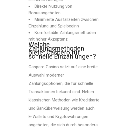
Direkte Nutzung von
Bonusangeboten
Minimierte Ausfallzeiten zwischen
Einzahlung und Spielbeginn
Komfortable Zahlungsmethoden
mit hoher Akzeptanz
Welche
Zahlungsmethoden
bietet Caspero für
schnelle Einzahlungen?
Caspero Casino setzt auf eine breite
Auswahl moderner
Zahlungsoptionen, die für schnelle
Transaktionen bekannt sind. Neben
klassischen Methoden wie Kreditkarte
und Banküberweisung werden auch
E-Wallets und Kryptowährungen
angeboten, die sich durch besonders