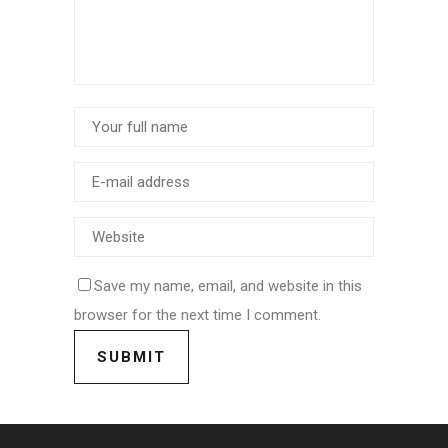
Save my name, email, and website in this
browser for the next time I comment.