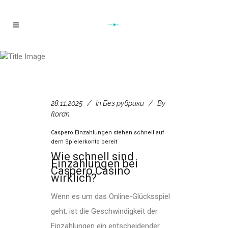
Caspero Einzahlungen stehen
schnell auf dem Spielerkonto
bereit
28.11.2025
In
Без рубрики
By
floran
Caspero Einzahlungen stehen schnell auf
dem Spielerkonto bereit
Wie schnell sind
Einzahlungen bei
Caspero Casino
wirklich?
Wenn es um das Online-Glücksspiel
geht, ist die Geschwindigkeit der
Einzahlungen ein entscheidender