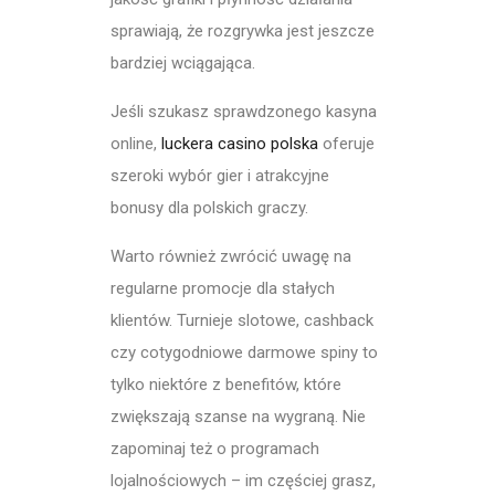
sprawiają, że rozgrywka jest jeszcze
bardziej wciągająca.
Jeśli szukasz sprawdzonego kasyna
online,
luckera casino polska
oferuje
szeroki wybór gier i atrakcyjne
bonusy dla polskich graczy.
Warto również zwrócić uwagę na
regularne promocje dla stałych
klientów. Turnieje slotowe, cashback
czy cotygodniowe darmowe spiny to
tylko niektóre z benefitów, które
zwiększają szanse na wygraną. Nie
zapominaj też o programach
lojalnościowych – im częściej grasz,