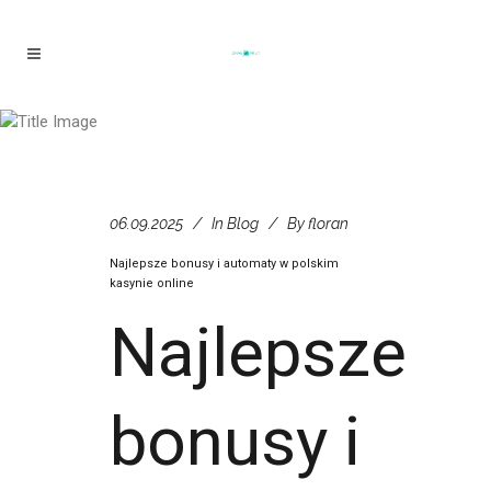
Najlepsze bonusy i automaty
w polskim kasynie online
06.09.2025
In
Blog
By
floran
Najlepsze bonusy i automaty w polskim
kasynie online
Najlepsze
bonusy i