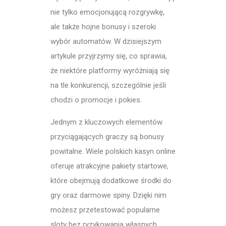
nie tylko emocjonującą rozgrywkę,
ale także hojne bonusy i szeroki
wybór automatów. W dzisiejszym
artykule przyjrzymy się, co sprawia,
że niektóre platformy wyróżniają się
na tle konkurencji, szczególnie jeśli
chodzi o promocje i pokies.
Jednym z kluczowych elementów
przyciągających graczy są bonusy
powitalne. Wiele polskich kasyn online
oferuje atrakcyjne pakiety startowe,
które obejmują dodatkowe środki do
gry oraz darmowe spiny. Dzięki nim
możesz przetestować popularne
sloty bez ryzykowania własnych