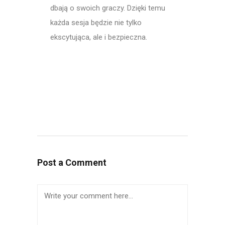
dbają o swoich graczy. Dzięki temu
każda sesja będzie nie tylko
ekscytująca, ale i bezpieczna.
Post a Comment