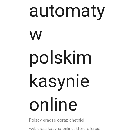
automaty
w
polskim
kasynie
online
Polscy gracze coraz chętniej
wybierają kasyna online, które oferują