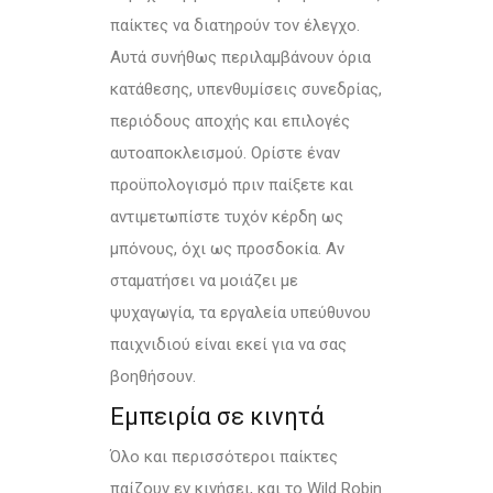
παίκτες να διατηρούν τον έλεγχο.
Αυτά συνήθως περιλαμβάνουν όρια
κατάθεσης, υπενθυμίσεις συνεδρίας,
περιόδους αποχής και επιλογές
αυτοαποκλεισμού. Ορίστε έναν
προϋπολογισμό πριν παίξετε και
αντιμετωπίστε τυχόν κέρδη ως
μπόνους, όχι ως προσδοκία. Αν
σταματήσει να μοιάζει με
ψυχαγωγία, τα εργαλεία υπεύθυνου
παιχνιδιού είναι εκεί για να σας
βοηθήσουν.
Εμπειρία σε κινητά
Όλο και περισσότεροι παίκτες
παίζουν εν κινήσει, και το Wild Robin