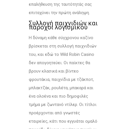
επαλήθευση της ταυτότητάς σας
επιταχύνει την πρώτη ανάληψη.
Συλλογή παιχνιδιών και
πάροχοι λογισμικού
Η δύναμη κάθε σύγχρονου καζίνο
βρίσκεται στη συλλογή παιχνιδιών
του, και εδώ το Wild Robin Casino
δεν απογοητεύει. Οι παίκτες θα
βρουν κλασικά και βίντεο
φρουτάκια, παιχνίδια με τζάκποτ,
μπλακτζάκ, ρουλέτα, μπακαρά και
ένα ολοένα και πιο δημοφιλές
τμήμα με ζωντανό ντίλερ. Οι τίτλοι
προέρχονται από γνωστές
εταιρείες, κάτι που εγγυάται ομαλό