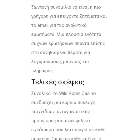
ζωντανή συνομιλία να είναι η πιο
γρήγορη για επείγοντα ζητήματα και
το email για πιο αναλυτικά
ερωτήματα. Μια πλούσια ενότητα
συχνών ερωτήσεων απαντά επίσης
στα συνηθισμένα θέματα για
λογαριασμούς, μπόνους και
πληρωμές.
Τελικές σκέψεις
Συνολικά, το Wild Robin Casino
συνδυάζει μια ευρεία συλλογή
παιχνιδιών, ανταγωνιστικές
προσφορές και έναν φιλικό
σχεδιασμό που λειτουργεί σε κάθε
συσκευή. Όπως με κάθε καζίνο, η