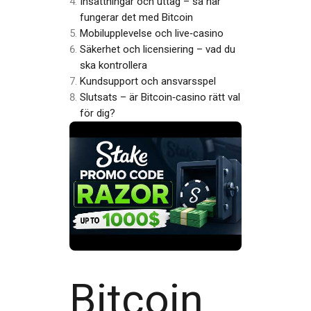
Insättningar och uttag – så här
fungerar det med Bitcoin
Mobilupplevelse och live‑casino
Säkerhet och licensiering – vad du
ska kontrollera
Kundsupport och ansvarsspel
Slutsats – är Bitcoin‑casino rätt val
för dig?
Bitcoin