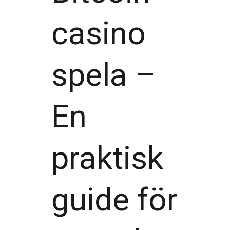
casino
spela –
En
praktisk
guide för