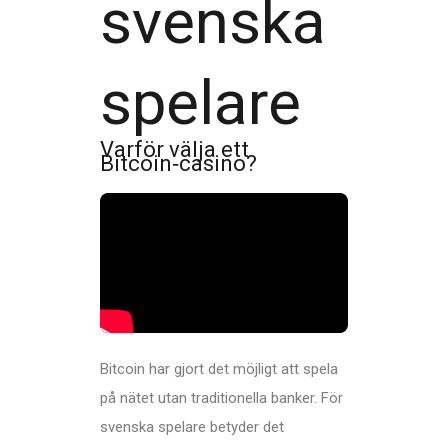
svenska
spelare
Varför välja ett
Bitcoin‑casino?
Bitcoin har gjort det möjligt att spela
på nätet utan traditionella banker. För
svenska spelare betyder det