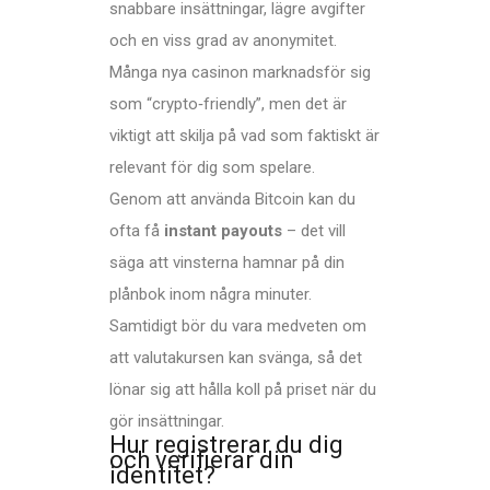
snabbare insättningar, lägre avgifter
och en viss grad av anonymitet.
Många nya casinon marknadsför sig
som “crypto‑friendly”, men det är
viktigt att skilja på vad som faktiskt är
relevant för dig som spelare.
Genom att använda Bitcoin kan du
ofta få
instant payouts
– det vill
säga att vinsterna hamnar på din
plånbok inom några minuter.
Samtidigt bör du vara medveten om
att valutakursen kan svänga, så det
lönar sig att hålla koll på priset när du
gör insättningar.
Hur registrerar du dig
och verifierar din
identitet?