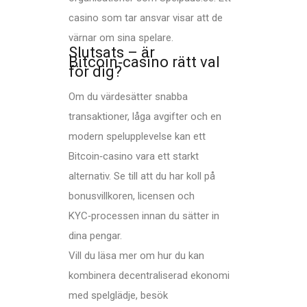
casino som tar ansvar visar att de
värnar om sina spelare.
Slutsats – är
Bitcoin‑casino rätt val
för dig?
Om du värdesätter snabba
transaktioner, låga avgifter och en
modern spelupplevelse kan ett
Bitcoin‑casino vara ett starkt
alternativ. Se till att du har koll på
bonusvillkoren, licensen och
KYC‑processen innan du sätter in
dina pengar.
Vill du läsa mer om hur du kan
kombinera decentraliserad ekonomi
med spelglädje, besök