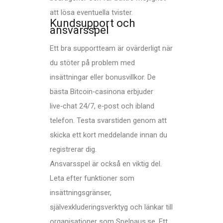
att lösa eventuella tvister.
Kundsupport och
ansvarsspel
Ett bra supportteam är ovärderligt när
du stöter på problem med
insättningar eller bonusvillkor. De
bästa Bitcoin‑casinona erbjuder
live‑chat 24/7, e‑post och ibland
telefon. Testa svarstiden genom att
skicka ett kort meddelande innan du
registrerar dig.
Ansvarsspel är också en viktig del.
Leta efter funktioner som
insättningsgränser,
självexkluderingsverktyg och länkar till
organisationer som Spelpaus.se. Ett